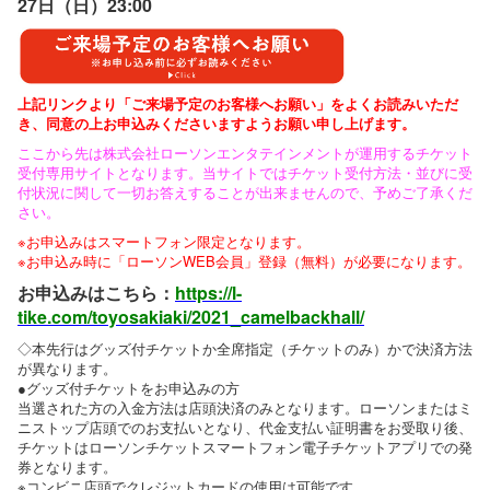
27日（日）23:00
上記リンクより「ご来場予定のお客様へお願い」をよくお読みいただ
き、同意の上お申込みくださいますようお願い申し上げます。
ここから先は株式会社ローソンエンタテインメントが運用するチケット
受付専用サイトとなります。当サイトではチケット受付方法・並びに受
付状況に関して一切お答えすることが出来ませんので、予めご了承くだ
さい。
※お申込みはスマートフォン限定となります。
※お申込み時に「ローソンWEB会員」登録（無料）が必要になります。
お申込みはこちら：
https://l-
tike.com/toyosakiaki/2021_camelbackhall/
◇本先行はグッズ付チケットか全席指定（チケットのみ）かで決済方法
が異なります。
●グッズ付チケットをお申込みの方
当選された方の入金方法は店頭決済のみとなります。ローソンまたはミ
ニストップ店頭でのお支払いとなり、代金支払い証明書をお受取り後、
チケットはローソンチケットスマートフォン電子チケットアプリでの発
券となります。
※コンビニ店頭でクレジットカードの使用は可能です。