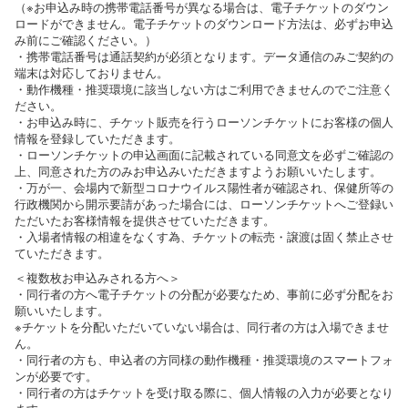
（※お申込み時の携帯電話番号が異なる場合は、電子チケットのダウン
ロードができません。電子チケットのダウンロード方法は、必ずお申込
み前にご確認ください。）
・携帯電話番号は通話契約が必須となります。データ通信のみご契約の
端末は対応しておりません。
・動作機種・推奨環境に該当しない方はご利用できませんのでご注意く
ださい。
・お申込み時に、チケット販売を行うローソンチケットにお客様の個人
情報を登録していただきます。
・ローソンチケットの申込画面に記載されている同意文を必ずご確認の
上、同意された方のみお申込みいただきますようお願いいたします。
・万が一、会場内で新型コロナウイルス陽性者が確認され、保健所等の
行政機関から開示要請があった場合には、ローソンチケットへご登録い
ただいたお客様情報を提供させていただきます。
・入場者情報の相違をなくす為、チケットの転売・譲渡は固く禁止させ
ていただきます。
＜複数枚お申込みされる方へ＞
・同行者の方へ電子チケットの分配が必要なため、事前に必ず分配をお
願いいたします。
※チケットを分配いただいていない場合は、同行者の方は入場できませ
ん。
・同行者の方も、申込者の方同様の動作機種・推奨環境のスマートフォ
ンが必要です。
・同行者の方はチケットを受け取る際に、個人情報の入力が必要となり