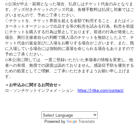
◇公演が中止・延期となった場合、払戻しはチケット代金のみとなりま
す。グッズ付きチケットのグッズ代金、各種手数料は払戻し対象ではご
ざいませんので、予めご了承ください。
◇チケットを、チケット券面を超える金額で転売すること、またはイン
ターネットオークションで出品する等の転売を試みる行為、転売を前提
にチケットを購入する行為は禁止しております。前述の行為が発覚した
場合、興行主催者自らの判断で購入済のチケットを無効とした上で、チ
ケット代金の返金並びに入場をお断りする場合がございます。また、既
に入場している場合には強制的に退場を命じられる場合もありますので
予めご了承ください。
◇本公演に関しては、一度ご登録いただいた来場者の情報を変更し、他
者への有償、無償での譲渡は認めておりません。感染症予防を優先する
ための処置としてご理解、ご了承いただきますようお願い申し上げま
す。
＜お申込みに関するお問合せ＞
ロ－ソンチケットインフォメ－ション
https://l-tike.com/contact/
Powered by
Translate