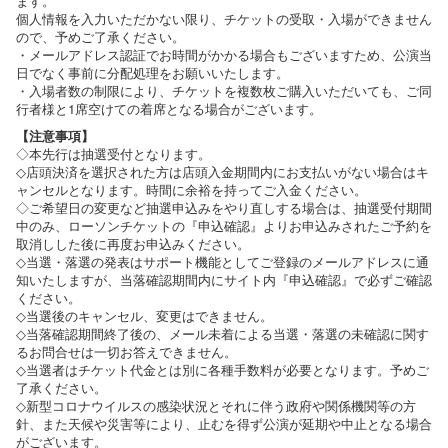
ます。
個人情報を入力いただかない限り、チケットの受取・入場ができません
ので、予めご了承ください。
・メールアドレス認証でお時間がかかる場合もございますため、公演当
日でなく事前に分配処理をお願いいたします。
・入場者数の制限により、チケットを複数枚ご購入いただいても、ご同
行者様と1席空けての着席となる場合がございます。
【注意事項】
◇本先行は抽選受付となります。
◇店頭決済を選択された方は店頭入金期間内にお支払いがない場合はキ
ャンセルとなります。時間に余裕を持ってご入金ください。
◇ご希望日の変更など抽選申込みをやり直しする場合は、抽選受付期間
中のみ、ローソンチケットの『申込確認』よりお申込みされたご予約を
取消しした後に再度お申込みください。
◇当選・落選の発表はサポート機能としてご登録のメールアドレスに通
知いたしますが、当落確認期間内にサイト内『申込確認』で必ずご確認
ください。
◇当選後のキャンセル、変更はできません。
◇当落確認期間終了後の、メール未着による当選・落選の未確認に関す
るお問合せは一切お答えできません。
◇当選者はチケット代金とは別に各種手数料が必要となります。予めご
了承ください。
◇新型コロナウイルスの感染状況とそれに伴う政府や関係機関等の方
針、また天候や災害等により、止むを得ず公演が延期や中止となる場合
がございます。