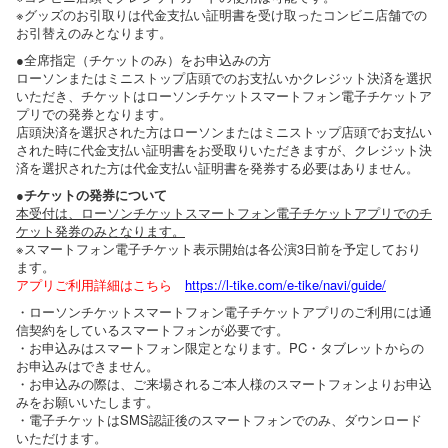
※グッズのお引取りは代金支払い証明書を受け取ったコンビニ店舗での
お引替えのみとなります。
●全席指定（チケットのみ）をお申込みの方
ローソンまたはミニストップ店頭でのお支払いかクレジット決済を選択
いただき、チケットはローソンチケットスマートフォン電子チケットア
プリでの発券となります。
店頭決済を選択された方はローソンまたはミニストップ店頭でお支払い
された時に代金支払い証明書をお受取りいただきますが、クレジット決
済を選択された方は代金支払い証明書を発券する必要はありません。
●チケットの発券について
本受付は、ローソンチケットスマートフォン電子チケットアプリでのチ
ケット発券のみとなります。
※スマートフォン電子チケット表示開始は各公演3日前を予定しており
ます。
アプリご利用詳細はこちら
https://l-tike.com/e-tike/navi/guide/
・ローソンチケットスマートフォン電子チケットアプリのご利用には通
信契約をしているスマートフォンが必要です。
・お申込みはスマートフォン限定となります。PC・タブレットからの
お申込みはできません。
・お申込みの際は、ご来場されるご本人様のスマートフォンよりお申込
みをお願いいたします。
・電子チケットはSMS認証後のスマートフォンでのみ、ダウンロード
いただけます。