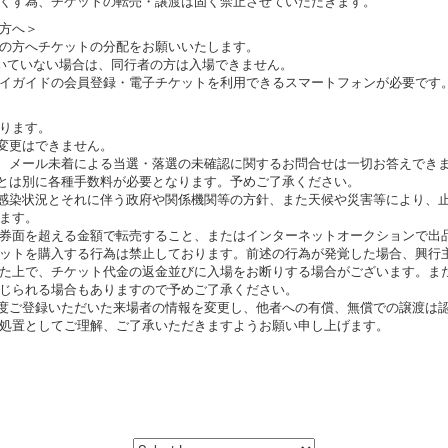
くす為、チケットの転売・譲渡は固く禁止させていただきます。
方へ＞
の方へチケットの分配をお願いいたします。
いていない場合は、同行者の方は入場できません。
イガイドの会員登録・電子チケットを利用できるスマートフォンが必要です
ります。
変更はできません。
、メール未着による当選・落選の未確認に関するお問合せは一切お答えでき
とは別に各種手数料が必要となります。予めご了承ください。
感染状況とそれに伴う政府や関係機関等の方針、また天候や災害等により、
ます。
券面を超える金額で転売すること、またはインターネットオークションで出
ットを購入する行為は禁止しております。前述の行為が発覚した場合、興行
た上で、チケット代金の返金並びに入場をお断りする場合がございます。ま
じられる場合もありますので予めご了承ください。
度ご登録いただいた来場者の情報を変更し、他者への有償、無償での譲渡は
処置としてご理解、ご了承いただきますようお願い申し上げます。