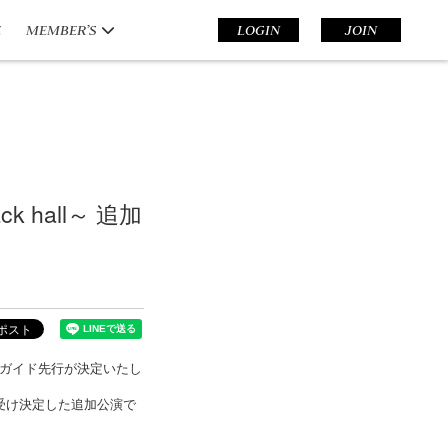
E
MEMBER’S
LOGIN
JOIN
k hall～ 追加
、プレイガイド先行が決定いたし
受け決定した追加公演で