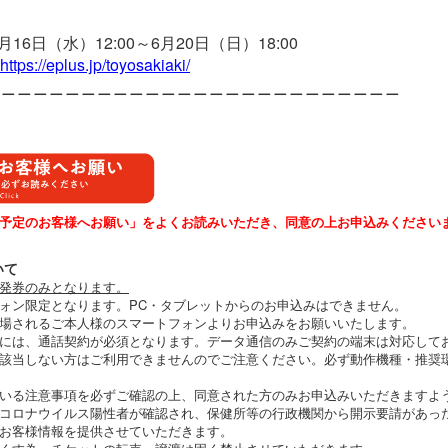
16日（水）12:00～6月20日（日）18:00
https://eplus.jp/toyosakiaki/
＿＿＿＿＿＿＿＿＿＿＿＿＿＿＿＿＿＿＿＿＿＿＿＿＿
予定のお客様へお願い」をよくお読みいただき、同意の上お申込みください
いて
発券のみとなります。
ォン限定となります。PC・タブレットからのお申込みはできません。
場されるご本人様のスマートフォンよりお申込みをお願いいたします。
には、通話契約が必須となります。データ通信のみご契約の端末は対応して
該当しない方はご利用できませんのでご注意ください。必ず動作機種・推奨
いる注意事項を必ずご確認の上、同意された方のみお申込みいただきますよ
コロナウイルス陽性者が確認され、保健所等の行政機関から開示要請があっ
お客様情報を提供させていただきます。