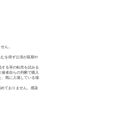
。
ません。
止むを得ず公演が延期や
品する等の転売を試みる
主催者自らの判断で購入
た、既に入場している場
認めておりません。感染