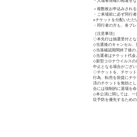
・入場者情報の相違をな
＜複数枚お申込みされる
・ご来場前に必ず同行者
※チケットを分配いただ
・同行者の方も、各プレ
［注意事項］
◇本先行は抽選受付とな
◇当選後のキャンセル、
◇当落確認期間終了後の
◇当選者はチケット代金
◇新型コロナウイルスの
中止となる場合がござい
◇チケットを、チケット
行為、転売を前提にチケ
済のチケットを無効とし
合には強制的に退場を命
◇本公演に関しては、一
症予防を優先するための