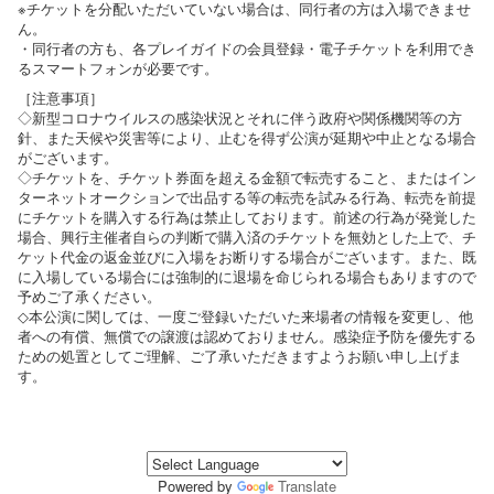
※チケットを分配いただいていない場合は、同行者の方は入場できませ
ん。
・同行者の方も、各プレイガイドの会員登録・電子チケットを利用でき
るスマートフォンが必要です。
［注意事項］
◇新型コロナウイルスの感染状況とそれに伴う政府や関係機関等の方
針、また天候や災害等により、止むを得ず公演が延期や中止となる場合
がございます。
◇チケットを、チケット券面を超える金額で転売すること、またはイン
ターネットオークションで出品する等の転売を試みる行為、転売を前提
にチケットを購入する行為は禁止しております。前述の行為が発覚した
場合、興行主催者自らの判断で購入済のチケットを無効とした上で、チ
ケット代金の返金並びに入場をお断りする場合がございます。また、既
に入場している場合には強制的に退場を命じられる場合もありますので
予めご了承ください。
◇本公演に関しては、一度ご登録いただいた来場者の情報を変更し、他
者への有償、無償での譲渡は認めておりません。感染症予防を優先する
ための処置としてご理解、ご了承いただきますようお願い申し上げま
す。
Powered by
Translate