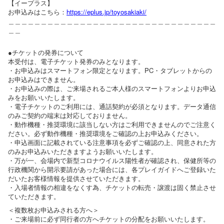
【イープラス】
お申込みはこちら：
https://eplus.jp/toyosakiaki/
＿＿＿＿＿＿＿＿＿＿＿＿＿＿＿＿＿＿＿＿＿＿＿＿＿＿＿＿＿＿＿＿
＿＿
●チケットの発券について
本受付は、電子チケット発券のみとなります。
・お申込みはスマートフォン限定となります。PC・タブレットからの
お申込みはできません。
・お申込みの際は、ご来場されるご本人様のスマートフォンよりお申込
みをお願いいたします。
・電子チケットのご利用には、通話契約が必須となります。データ通信
のみご契約の端末は対応しておりません。
・動作機種・推奨環境に該当しない方はご利用できませんのでご注意く
ださい。必ず動作機種・推奨環境をご確認の上お申込みください。
・申込画面に記載されている注意事項を必ずご確認の上、同意された方
のみお申込みいただきますようお願いいたします。
・万が一、会場内で新型コロナウイルス陽性者が確認され、保健所等の
行政機関から開示要請があった場合には、各プレイガイドへご登録いた
だいたお客様情報を提供させていただきます。
・入場者情報の相違をなくす為、チケットの転売・譲渡は固く禁止させ
ていただきます。
＜複数枚お申込みされる方へ＞
・ご来場前に必ず同行者の方へチケットの分配をお願いいたします。