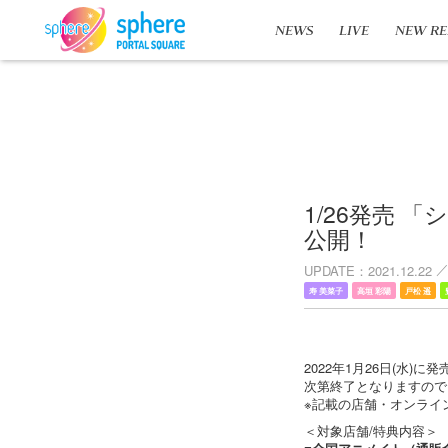
NEWS
LIVE
NEW RE
1/26発売 「シ
公開！
UPDATE
2021.12.22
寿 美菜子
高垣 彩陽
戸松 遥
2022年1月26日(水)に
次第終了となりますので
※記載の店舗・オンライ
＜対象店舗/特典内容＞