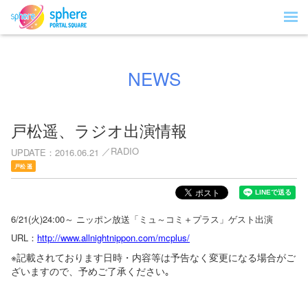
NEWS
戸松遥、ラジオ出演情報
RADIO
UPDATE
2016.06.21
戸松 遥
6/21(火)24:00～ ニッポン放送「ミュ～コミ＋プラス」ゲスト出演
URL：
http://www.allnightnippon.com/mcplus/
※記載されております日時・内容等は予告なく変更になる場合がご
ざいますので、予めご了承ください｡