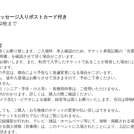
ッセージ入りポストカード付き
2枚まで
】
固くお断り致します。ご入場時、本人確認のため、チケット券面記載の「当
明書」を確認させて頂く場合がございます。
お願いします。また、転売で入手したチケットであることが発覚した場合に
います。
の予定は、都合により予告なく急遽変更になる場合がございます。
も、途中入退場はお断りさせて頂きますので、予めご了承ください。
ません。
引（シニア・学生・小人等）・各種招待券は、ご使用いただけません。
料がかかります。詳しくは、購入の際ご確認ください。
カメラ含む)・ビデオによる撮影、録音等は固くお断りいたします。当日は荷
しても、ご購入・お引換後のチケットの変更や払い戻しはできません。
チケットをお持ちでない方はご覧になれません。
記録撮影が行われ、テレビ・雑誌・ホームページ等にて、放映・掲載される
ける個人情報（肖像権）は、このイベントに入場されたことにより、上記に
頂きます。