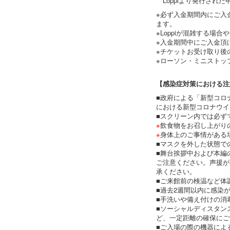
Loppiより発行され
※必ず入金期間内にご入
ます。
※Loppiが混雑する
※入金期間中にご入金頂
※チケットお受け取り後
※ローソン・ミニストッ
【感染症対策における注
■政府による「新型コロ
における新型コロナウイ
■スクリーン内では必ず
※
飲食物をお召し上がり
※
身体上のご事情がある
■マスクを外した状態で
■舞台挨拶中および本編
ご注意ください。声援が
承ください。
■ご来館前の検温など体
■過去2週間以内に感染
■手洗いや備え付けの消
■ソーシャルディスタン
ど、一定距離の確保にご
■ご入場の際の機器によ