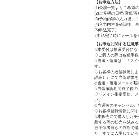
【お申込方法】
(1)公演一覧よりご希
(2)ご希望の日程/席種
(3)予約内容の入力後
(4)入力内容を確認後
(5)申込完了。
※申込完了時にメールを
【お申込に関する注意事
◇本受付は抽選受付にな
◇ご購入の際は各種手数
◇当選・落選は「『マイ
す。
◇お客様の通信状況によ
詳細）』にて当落結果を
◇当選・落選メールが届
◇当落確認期間終了後の
◇ドメイン指定受信、メール指
い。
◇当選後のキャンセル、
◇お客様登録情報に関す
◇本販売にて購入したチ
品する等の転売を試みる
行主催者自らの判断で購
た、すでに入場している