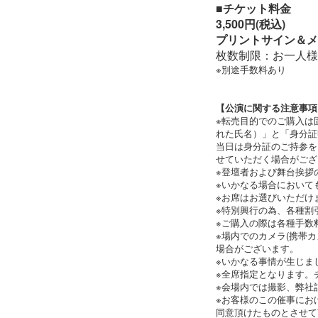
■チケット料金
3,500円(税込)
プリントサイン＆メ
枚数制限：お一人様
※別途手数料あり
【公演に関する注意事項
※転売目的でのご購入は
れた氏名）」と「身分証
当日は身分証のご持参を
せていただく場合がござ
※登壇者および舞台挨拶
※いかなる場合において
※お席はお選びいただけ
※特別興行の為、各種割
※ご購入の際は各種手数
※場内でのカメラ(携帯
場合がございます。
※いかなる事情が生じま
※全席指定となります。
※会場内では撮影、弊社
※お客様のこの催事にお
同意頂けたものとさせて