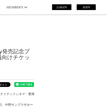
E
MEMBER’S
LOGIN
JOIN
ray発売記念プ
員向けチケッ
日)にユナイテッドシネマ・豊洲
」の最終日、中野サンプラザホー