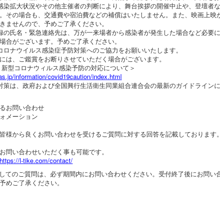
感染拡大状況やその他主催者の判断により、舞台挨拶の開催中止や、登壇者
。その場合も、交通費や宿泊費などの補償はいたしません。また、映画上映
きませんので、予めご了承ください。
録の氏名・緊急連絡先は、万が一来場者から感染者が発生した場合など必要
場合がございます。予めご了承ください。
コロナウイルス感染症予防対策へのご協力をお願いいたします。
には、ご鑑賞をお断りさせていただく場合がございます。
 新型コロナウィルス感染予防の対応について＞
s.jp/information/covid19caution/index.html
対策は、政府および全国興行生活衛生同業組合連合会の最新のガイドライン
るお問い合わせ
ォメーション
は皆様から良くお問い合わせを受けるご質問に対する回答を記載しております
でお問い合わせいただく事も可能です。
https://l-tike.com/contact/
関してのご質問は、必ず期間内にお問い合わせください。受付終了後にお問い
予めご了承ください。