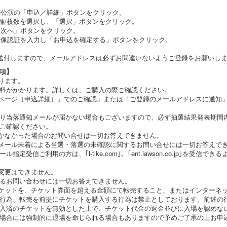
望の公演の「申込／詳細」ボタンをクリック。
/券種/枚数を選択し、「選択」ボタンをクリック。
、「次へ」ボタンをクリック。
、画像認証を入力し「お申込を確定する」ボタンをクリック。
送付しますので、メールアドレスは必ずお間違いないようご登録をお願いし
項】
ります。
料がかかります。詳しくは、ご購入の際ご確認ください。
ページ（申込詳細）』でのご確認」または「ご登録のメールアドレスに通知
り当落通知メールが届かない場合もございますので、必ず抽選結果発表期間
ご確認ください。
かなかった場合のお問い合せは一切お答えできません。
メール未着による当選・落選の未確認に関するお問い合せには一切お答えで
定受信ご利用の方は、｢l-tike.com｣、｢ent.lawson.co.jp｣を受信
変更はできません。
るお問い合わせには一切お答えできません。
ケットを、チケット券面を超える金額にて転売すること、またはインターネ
行為、転売を前提にチケットを購入する行為は禁止としております。前述の
入済のチケットを無効とした上で、チケット代金の返金並びに入場を認めな
場合には強制的に退場を命じられる場合もありますので予めご了承の上お申