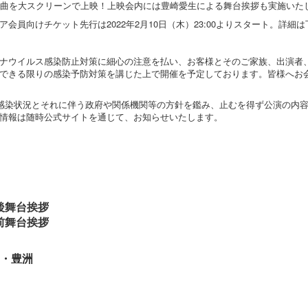
0曲を大スクリーンで上映！上映会内には豊崎愛生による舞台挨拶も実施いた
会員向けチケット先行は2022年2月10日（木）23:00よりスタート。詳細
ナウイルス感染防止対策に細心の注意を払い、お客様とそのご家族、出演者
できる限りの感染予防対策を講じた上で開催を予定しております。皆様へお
感染状況とそれに伴う政府や関係機関等の方針を鑑み、止むを得ず公演の内
情報は随時公式サイトを通じて、お知らせいたします。
映後舞台挨拶
映前舞台挨拶
・豊洲