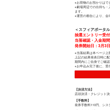
※お荷物のお預かりはで
※劇場周辺での出待ち・
ます。
※運営の都合により、会
＜スフィアポータル
抽選エントリー受付期間：
当落確認・入金期間：2月
発券開始日：3月3日(
※当落結果は本ページ上
上記の結果発表日時に配
期間内にご自身でご確認
※お申込み完了後に、受
【決済方法】
店頭決済・クレジット決
【手数料】
発券手数料110円、シス