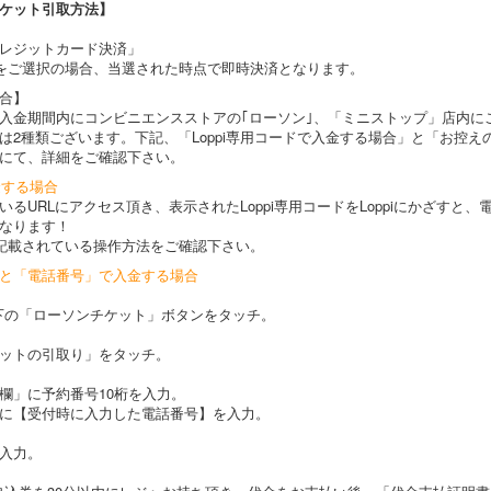
ケット引取方法】
レジットカード決済」
をご選択の場合、当選された時点で即時決済となります。
合】
入金期間内にコンビニエンスストアの｢ローソン｣、「ミニストップ」店内にござい
は2種類ございます。下記、「Loppi専用コードで入金する場合」と「お控え
にて、詳細をご確認下さい。
金する場合
るURLにアクセス頂き、表示されたLoppi専用コードをLoppiにかざすと
なります！
記載されている操作方法をご確認下さい。
と「電話番号」で入金する場合
左下の「ローソンチケット」ボタンをタッチ。
ットの引取り」をタッチ。
」に予約番号10桁を入力。
に【受付時に入力した電話番号】を入力。
入力。