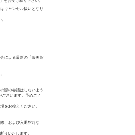
書」をお受け取り下さい。
ーはキャンセル扱いとなり
い。
合会による最新の「映画館
す。
りの際の会話はしないよう
がございます。予めご了
来場をお控えください。
の際、および入退館時な
お断りいたします。