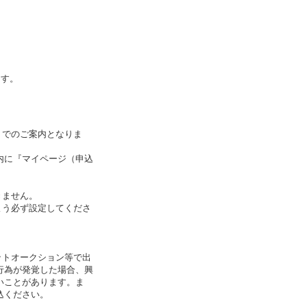
ます。
」でのご案内となりま
内に『マイページ（申込
きません。
できるよう必ず設定してくださ
ットオークション等で出
行為が発覚した場合、興
いことがあります。ま
込ください。