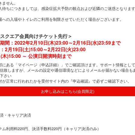
きません。
入待ちにつきましては、感染症拡大予防の観点および近隣のご迷惑となりま
場への入場やトイレのご利用を制限させていただく場合がございます。
スクエア会員向けチケット先行
＞
2022年2月10日(木)23:00～2月16日(水)23:59まで
19日(土)15:00～2月22日(火)23:00
木)15:00 ～ 公演日開演時刻まで
部にある「マイページ（申込詳細）」でご確認頂けます。サポート情報とし
信致しますが、メールの設定や通信環境などによりメールが届かない場合も
下さい
付が正常に行われたかを受付サイト内の『申込確認』で必ずご確認下さい。
お申し込みはこちら(会員限定)
済・キャリア決済
テム利用料220円、決済手数料220円（キャリア決済のみ）