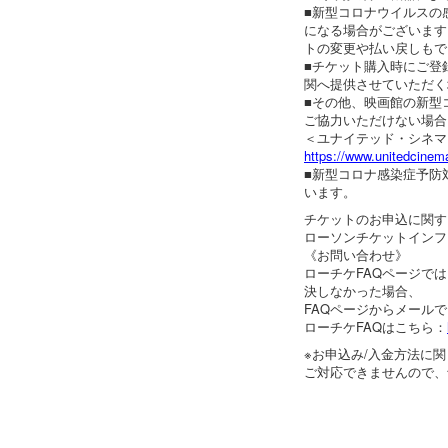
■新型コロナウイルスの
になる場合がございます
トの変更や払い戻しもで
■チケット購入時にご登
関へ提供させていただく
■その他、映画館の新型
ご協力いただけない場合
＜ユナイテッド・シネマ
https://www.unitedcinema
■新型コロナ感染症予防
います。
チケットのお申込に関す
ローソンチケットインフ
《お問い合わせ》
ローチケFAQページで
決しなかった場合、
FAQページからメール
ローチケFAQはこちら：
※お申込み/入金方法に
ご対応できませんので、