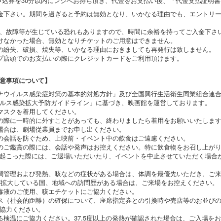
た申込券を30分以内にレジへお持ち頂き、代金をお支払い後、「代金支払証明
金下さい。期間を過ぎると予約は無効となり、いかなる理由でも、エントリ
場合や、故障等が生じている恐れもありますので、時間に余裕を持ってご入金下さ
けなかった場合、無効となりチケットのご用意はできません。
の紛失、破損、焼失等、いかなる理由におきましても再発行は致しません。
プ店頭でのお支払いの際にクレジットカードをご利用頂けます。
意事項について】
ナウイルス感染症対策の基本的対処方針」及び全国興行生活衛生同業組合連
ルス感染拡大予防ガイドライン」に基づき、映画館を運営しております。
マスクを着用してください。
の際に一時的に外すことがあっても、終わりましたら着用をお願いいたしま
場合は、劇場従業員までお申し出ください。
の会話を防ぐため、上映前・イベント中の飲食はご遠慮ください。
のご鑑賞の際には、会話や発声はお控えください。特に飲食物をお召し上が
起こった際には、ご退場いただいたり、イベントを中止させていただく場合
調管理および発熱、咳などの症状がある場合は、体調を最優先いただき、ご
が拡大している国、地域への訪問歴がある場合は、ご来場をお控えください。
毒液のご使用、咳エチケットにご協力ください。
ス（社会的距離）の確保について、座席指定券との引換時や売店等のお並び
協力ください。
る検温にご協力ください。37.5度以上の発熱が確認された場合は、ご入場を