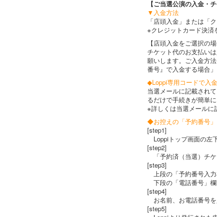
【ご当選公演の入金・チ
▼入金方法
「店頭入金」または「ク
※クレジットカード決済
【店頭入金をご選択の場
チケット代のお支払いは
願いします。ご入金方法
番号』で入金する場合」
◆Loppi専用コードで入
当選メールに記載されてい
るだけで手続きが簡単に
※詳しくは当選メールに
◆お控えの「予約番号」
[step1]
Loppiトップ画面の
[step2]
「予約済（当選）チケ
[step3]
上段の「予約番号入力欄
下段の「電話番号」欄
[step4]
お名前、お電話番号を
[step5]