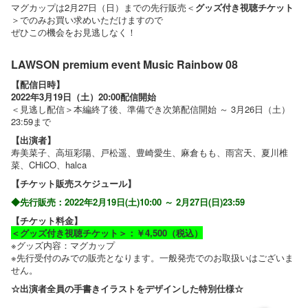
マグカップは2月27日（日）までの先行販売＜
グッズ付き視聴チケット
＞でのみお買い求めいただけますので
ぜひこの機会をお見逃しなく！
LAWSON premium event Music Rainbow 08
【配信日時】
2022年3月19日（土）20:00配信開始
＜見逃し配信＞本編終了後、準備でき次第配信開始 ～ 3月26日（土）
23:59まで
【出演者】
寿美菜子、高垣彩陽、戸松遥、豊崎愛生、麻倉もも、雨宮天、夏川椎
菜、CHiCO、halca​
【チケット販売スケジュール】
◆先行販売：2022年2月19日(土)10:00 ～ 2月27日(日)23:59
【チケット料金】
＜グッズ付き視聴チケット＞：￥4,500（税込）
※グッズ内容：マグカップ
※先行受付のみでの販売となります。一般発売でのお取扱いはございま
せん。
☆出演者全員の手書きイラストをデザインした特別仕様☆