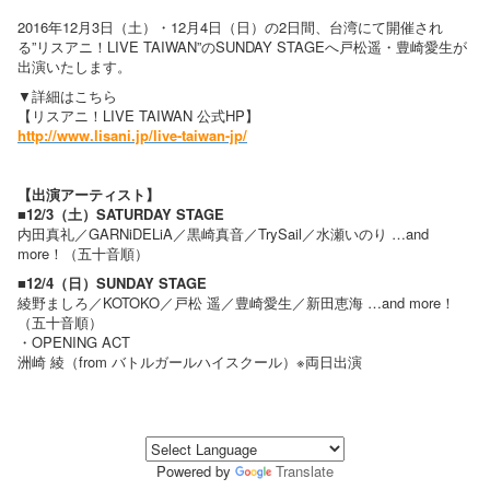
2016年12月3日（土）・12月4日（日）の2日間、台湾にて開催され
る”リスアニ！LIVE TAIWAN”のSUNDAY STAGEへ戸松遥・豊崎愛生が
出演いたします。
▼詳細はこちら
【リスアニ！LIVE TAIWAN 公式HP】
http://www.lisani.jp/live-taiwan-jp/
【出演アーティスト】
■12/3（土）SATURDAY STAGE
内田真礼／GARNiDELiA／黒崎真音／TrySail／水瀬いのり …and
more！（五十音順）
■12/4（日）SUNDAY STAGE
綾野ましろ／KOTOKO／戸松 遥／豊崎愛生／新田恵海 …and more！
（五十音順）
・OPENING ACT
洲崎 綾（from バトルガールハイスクール）※両日出演
Powered by
Translate