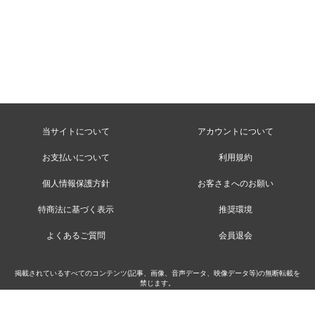
当サイトについて
アカウントについて
お支払いについて
利用規約
個人情報保護方針
お客さまへのお願い
特商法に基づく表示
推奨環境
よくあるご質問
会員退会
掲載されているすべてのコンテンツ(記事、画像、音声データ、映像データ等)の無断転載を
禁じます。
©MusicRay’n Inc.