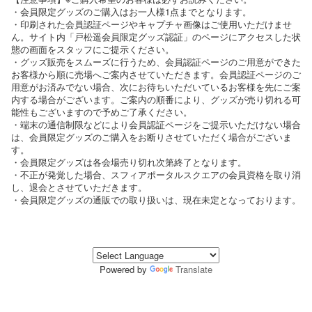
・会員限定グッズのご購入はお一人様1点までとなります。
・印刷された会員認証ページやキャプチャ画像はご使用いただけませ
ん。サイト内「戸松遥会員限定グッズ認証」のページにアクセスした状
態の画面をスタッフにご提示ください。
・グッズ販売をスムーズに行うため、会員認証ページのご用意ができた
お客様から順に売場へご案内させていただきます。会員認証ページのご
用意がお済みでない場合、次にお待ちいただいているお客様を先にご案
内する場合がございます。ご案内の順番により、グッズが売り切れる可
能性もございますので予めご了承ください。
・端末の通信制限などにより会員認証ページをご提示いただけない場合
は、会員限定グッズのご購入をお断りさせていただく場合がございま
す。
・会員限定グッズは各会場売り切れ次第終了となります。
・不正が発覚した場合、スフィアポータルスクエアの会員資格を取り消
し、退会とさせていただきます。
・会員限定グッズの通販での取り扱いは、現在未定となっております。
Powered by
Translate