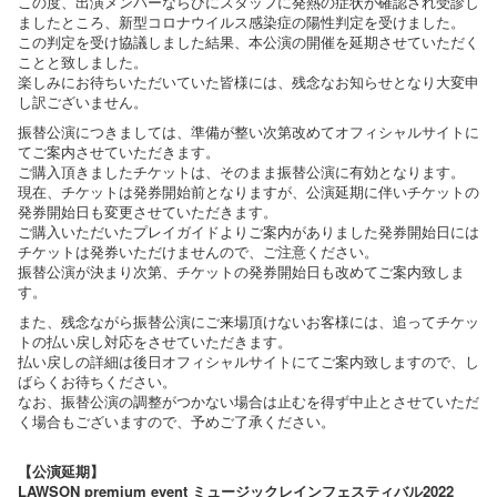
この度、出演メンバーならびにスタッフに発熱の症状が確認され受診し
ましたところ、新型コロナウイルス感染症の陽性判定を受けました。
この判定を受け協議しました結果、本公演の開催を延期させていただく
ことと致しました。
楽しみにお待ちいただいていた皆様には、残念なお知らせとなり大変申
し訳ございません。
振替公演につきましては、準備が整い次第改めてオフィシャルサイトに
てご案内させていただきます。
ご購入頂きましたチケットは、そのまま振替公演に有効となります。
現在、チケットは発券開始前となりますが、公演延期に伴いチケットの
発券開始日も変更させていただきます。
ご購入いただいたプレイガイドよりご案内がありました発券開始日には
チケットは発券いただけませんので、ご注意ください。
振替公演が決まり次第、チケットの発券開始日も改めてご案内致しま
す。
また、残念ながら振替公演にご来場頂けないお客様には、追ってチケッ
トの払い戻し対応をさせていただきます。
払い戻しの詳細は後日オフィシャルサイトにてご案内致しますので、し
ばらくお待ちください。
なお、振替公演の調整がつかない場合は止むを得ず中止とさせていただ
く場合もございますので、予めご了承ください。
【公演延期】
LAWSON premium event ミュージックレインフェスティバル2022