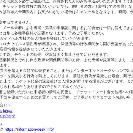
いる同意文を必ずご確認の上、同意された方のみお申込みいただきますよう
、チケットを複数枚ご購入いただいても、同行者の方と1席空けての着席とな
方は店頭入金期間内にお支払いがない場合はキャンセルとなります。時間に
変更はできません。
、メール未着による当選・落選の未確認に関するお問合せは一切お答えでき
とは別に各種手数料が必要となります。予めご了承ください。
ガイドへお客様の個人情報を登録していただきます。
コロナウイルス陽性者が確認され、保健所等の行政機関から開示要請があっ
客様情報を提供させていただきます。
くす為、チケットの転売、譲渡は固く禁止させていただきます。
感染状況とそれに伴う政府や関係機関等の方針、また天候や災害等により、
ます。
券面を超える金額で転売すること、またはインターネットオークションで出
ットを購入する行為は禁止しております。前述の行為が発覚した場合、興行
た上で、チケット代金の返金並びに入場をお断りする場合がございます。ま
じられる場合もありますので予めご了承ください。
度ご登録いただいた来場者の情報を変更し、チケットトレード含め他者への
予防を優先するための処置としてご理解、ご了承いただきますようお願い申
合せ＞
s.jp/qa/
a.jp/help/
＞
スク
https://information-desk.info/