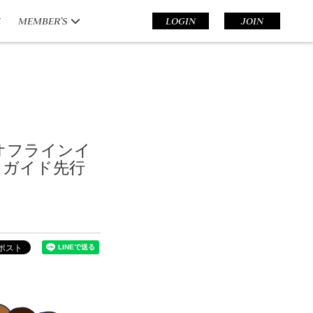
E
MEMBER’S
LOGIN
JOIN
BO」オフラインイ
イガイド先行