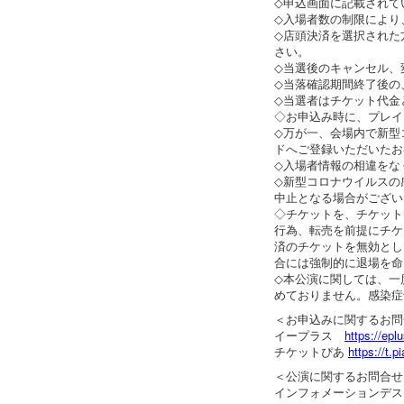
◇申込画面に記載されて
◇入場者数の制限により
◇店頭決済を選択された
さい。
◇当選後のキャンセル、
◇当落確認期間終了後の
◇当選者はチケット代金
◇お申込み時に、プレイ
◇万が一、会場内で新型
ドへご登録いただいたお
◇入場者情報の相違をな
◇新型コロナウイルスの
中止となる場合がござい
◇チケットを、チケット
行為、転売を前提にチケ
済のチケットを無効とし
合には強制的に退場を命
◇本公演に関しては、一
めておりません。感染症
＜お申込みに関するお問
イープラス
https://eplu
チケットぴあ
https://t.pi
＜公演に関するお問合せ
インフォメーションデ