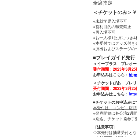
全席指定
＜チケットのみ＞￥4
※未就学児入場不可
※営利目的の転売禁止
※再入場不可
※お一人様1公演につき
※本受付ではグッズ付き
※演出およびステージの
■プレイガイド先行
＜イープラス プレオー
受付期間：2023年3月25日
お申込みはこちら：
http
＜チケットぴあ プレリ
受付期間：2023年3月25日
お申込みはこちら：
http
■チケットのお申込みに
本受付は、コンビニ店頭
※発券開始は各公演2週
※別途、チケット発券手
［注意事項］
◇本先行は抽選受付とな