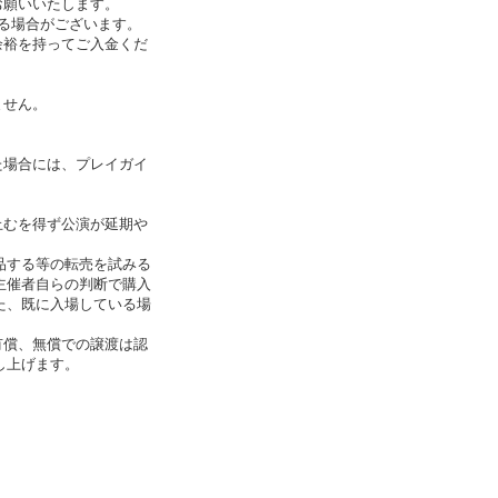
お願いいたします。
る場合がございます。
余裕を持ってご入金くだ
ません。
た場合には、プレイガイ
止むを得ず公演が延期や
品する等の転売を試みる
主催者自らの判断で購入
た、既に入場している場
有償、無償での譲渡は認
し上げます。