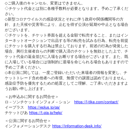
◇ご購入後のキャンセル、変更はできません。
◇チケット代金とは別に各種手数料が必要となります。予めご了承くだ
さい。
◇新型コロナウイルスの感染状況とそれに伴う政府や関係機関等の方
針、また天候や災害等により、止むを得ず公演が延期や中止となる場合
がございます。
◇チケットを、チケット券面を超える金額で転売すること、またはイン
ターネットオークションで出品する等の転売を試みる行為、転売を前提
にチケットを購入する行為は禁止しております。前述の行為が発覚した
場合、興行主催者自らの判断で購入済のチケットを無効とした上で、チ
ケット代金の返金並びに入場をお断りする場合がございます。また、既
に入場している場合には強制的に退場を命じられる場合もありますので
予めご了承ください。
◇本公演に関しては、一度ご登録いただいた来場者の情報を変更し、チ
ケットトレード含め他者への有償、無償での譲渡は認めておりません。
感染症予防を優先するための処置としてご理解、ご了承いただきますよ
うお願い申し上げます。
＜お申込みに関するお問合せ＞
ロ－ソンチケットインフォメ－ション
https://l-tike.com/contact/
イープラス
https://eplus.jp/qa/
チケットぴあ
https://t.pia.jp/help/
＜公演に関するお問合せ＞
インフォメーションデスク
https://information-desk.info/