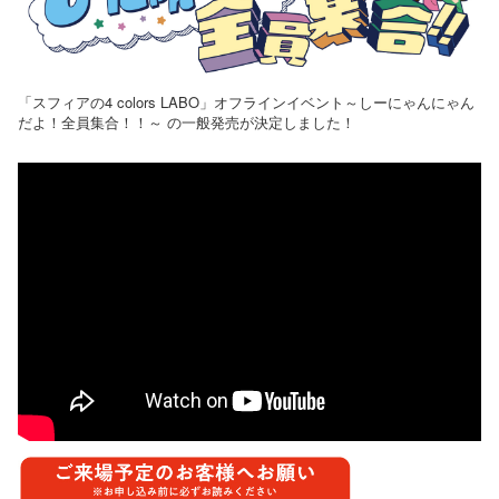
「スフィアの4 colors LABO」オフラインイベント～しーにゃんにゃん
だよ！全員集合！！～ の一般発売が決定しました！