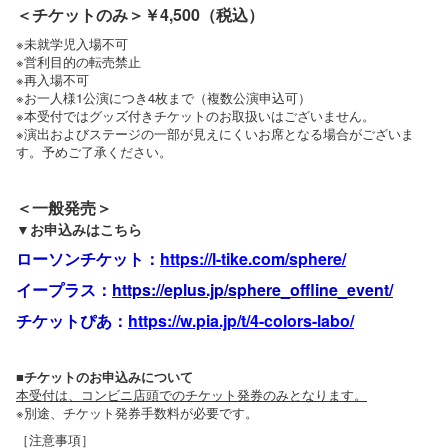
＜チケットのみ＞￥4,500（税込）
※未就学児入場不可
※営利目的の転売禁止
※再入場不可
※お一人様1公演につき4枚まで（複数公演申込可）
※本受付ではグッズ付きチケットのお取扱いはございません。
※演出およびステージの一部が見えにくいお席となる場合がございま
す。予めご了承ください。
＜一般発売＞
▼お申込みはこちら
ローソンチケット：
https://l-tike.com/sphere/
イープラス：
https://eplus.jp/sphere_offline_event/
チケットぴあ：
https://w.pia.jp/t/4-colors-labo/
■チケットのお申込みについて
本受付は、コンビニ店頭でのチケット発券のみとなります。
※別途、チケット発券手数料が必要です。
［注意事項］