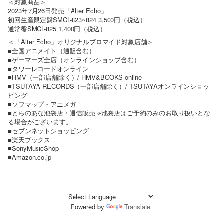
＜対象商品＞
2023年7月26日発売「Alter Echo」
初回生産限定盤SMCL-823~824 3,500円（税込）
通常盤SMCL-825 1,400円（税込）
＜「Alter Echo」オリジナルブロマイド対象店舗＞
■全国アニメイト（通販含む）
■ゲーマーズ全店（オンラインショップ含む）
■タワーレコードオンライン
■HMV（一部店舗除く）/ HMV&BOOKS online
■TSUTAYA RECORDS（一部店舗除く）/ TSUTAYAオンラインショッ
ピング
■ソフマップ・アニメガ
■とらのあな池袋店・通信販売 ※池袋店はご予約のみのお取り扱いとな
る場合がございます。
■セブンネットショッピング
■楽天ブックス
■SonyMusicShop
■Amazon.co.jp
Powered by
Translate