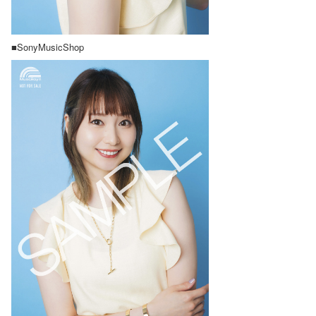
■SonyMusicShop