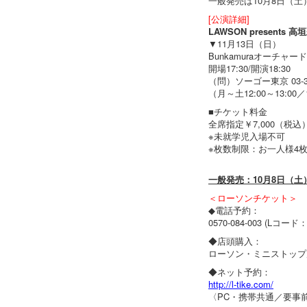
一般発売は10月8日（土
[公演詳細]
LAWSON presents
▼11月13日（日）
Bunkamuraオーチャー
開場17:30/開演18:30
（問）ソーゴー東京 03-34
（月～土12:00～13:00
■チケット料金
全席指定￥7,000（税込
※未就学児入場不可
※枚数制限：お一人様4
一般発売：10月8日（土）
＜ローソンチケット＞
◆電話予約：
0570-084-003 (Lコード：
◆店頭購入：
ローソン・ミニストップ店
◆ネット予約：
http://l-tike.com/
〈PC・携帯共通／要事前