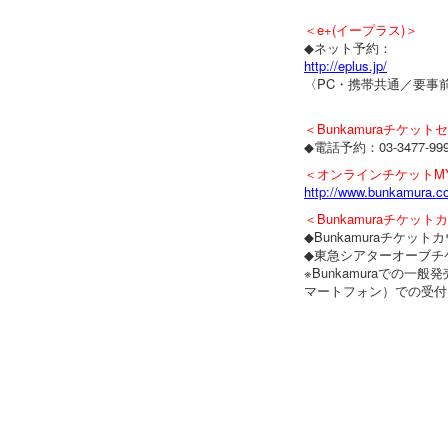
＜e+(イープラス)＞
◆ネット予約：
http://eplus.jp/
〈PC・携帯共通／要事前
＜Bunkamuraチケッ
◆電話予約：03-3477-999
＜オンラインチケットMY B
http://www.bunkamura.c
＜Bunkamuraチケッ
◆Bunkamuraチケットカウン
◆東急シアターオーブチケッ
※Bunkamuraでの一般
マートフォン）での受付