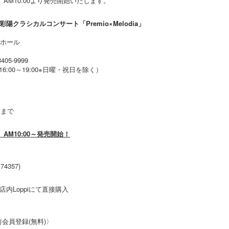
）AM10:00より発売開始いたします。
 高垣彩陽クラシカルコンサート「Premio×Melodia」
ドホール
05-9999
／16:00～19:00※日曜・祝日を除く）
）
枚まで
AM10:00～発売開始！
74357)
内Loppiにて直接購入
会員登録(無料)〉