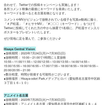
合わせて、Twitterでの投稿キャンペーンも実施します！
各所コメント映像の最後にキーワードを発表いたします。
キーワードを並べると名古屋名物となります。
コメントやMVがビジョンで放映されている様子を写真or動画に撮り、
「＃戸松遥」「＃ヒサヤMV」「#〇〇〇（キーワード）」をつけて
Twitterに投稿してくれた方の中から抽選で1名様に、戸松遥サイン入り
ポスターをプレゼントいたします。
ぜひ現地に足を運んで、ご参加ください♪
Hisaya Central Vision
●放映期間：2023年7月24日(月)〜7月30日(日)
●放映時間： 10:00～21:00で1時間に１度放映
10:55～11:00/11:55～12:00/12:55～13:00/13:55～14:00/14:55～
15:00/15:55～16:00/16:55～17:00/17:55～18:00/18:55～19:00/19:55～
20:00/20:55～21:00
※数分程度、時間が前後する可能性がございます。
●放映場所：Hisaya-odori Parkメディアヒロバ（愛知県名古屋市中区錦
３丁目１６−１０）
アニメイト名古屋
●放映期間：2023年7月25日(火)〜7月30日(日)
●放映場所：アニメイト名古屋（愛知県名古屋市中村区椿町１８－４