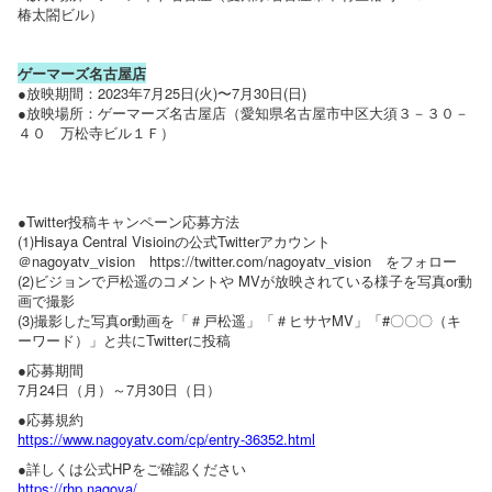
椿太閤ビル）
ゲーマーズ名古屋店
●放映期間：2023年7月25日(火)〜7月30日(日)
●放映場所：ゲーマーズ名古屋店（愛知県名古屋市中区大須３－３０－
４０ 万松寺ビル１Ｆ）
●Twitter投稿キャンペーン応募方法
(1)Hisaya Central Visioinの公式Twitterアカウント
＠nagoyatv_vision https://twitter.com/nagoyatv_vision をフォロー
(2)ビジョンで戸松遥のコメントや MVが放映されている様子を写真or動
画で撮影
(3)撮影した写真or動画を「＃戸松遥」「＃ヒサヤMV」「#〇〇〇（キ
ーワード）」と共にTwitterに投稿
●応募期間
7月24日（月）～7月30日（日）
●応募規約
https://www.nagoyatv.com/cp/entry-36352.html
●詳しくは公式HPをご確認ください
https://rhp.nagoya/