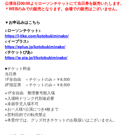
公演当日00:00よりローソンチケットにて当日券を販売いたします。
＊WEBのみでの販売となります。会場での販売はございません。
▼お申込みはこちら
<ローソンチケット>
https://l-tike.com/kotobukiminako/
<イープラス>
https://eplus.jp/kotobukiminako/
<チケットぴあ>
https://w.pia.jp/t/kotobukiminako/
■チケット料金
当日券
1F全自由 ＜チケットのみ＞￥8,500
2F指定席 ＜チケットのみ＞￥8,500
※1F全自由 整理番号順入場
※入場時ドリンク代別途必要
※未就学児入場不可
※お一人様1公演につき4枚まで
※営利目的での転売禁止
※本受付では、グッズ付きチケットのお取扱いはございません。