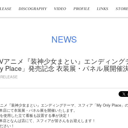
LEASE
DISCOGRAPHY
VIDEO
PROFILE
LINKS
STOR
NEWS
売、TVアニメ『装神少女まとい』エンディン
nly Place」発売記念 衣装展・パネル展開催
RELEASE
Vアニメ『装神少女まとい』エンディングテーマ、スフィア「My Only Place
ーズ本店にて衣装展・パネル展を開催いたします。
を使用した立て看板も設置する事が決定！
ーズ本店となんば店にて、スフィアが皆さんをお迎えします！
ださい！