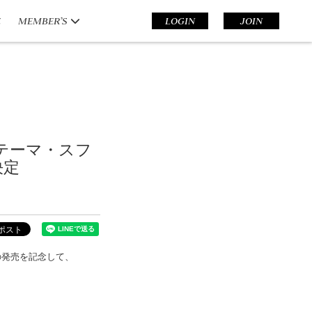
E
MEMBER’S
LOGIN
JOIN
グテーマ・スフ
決定
」の発売を記念して、