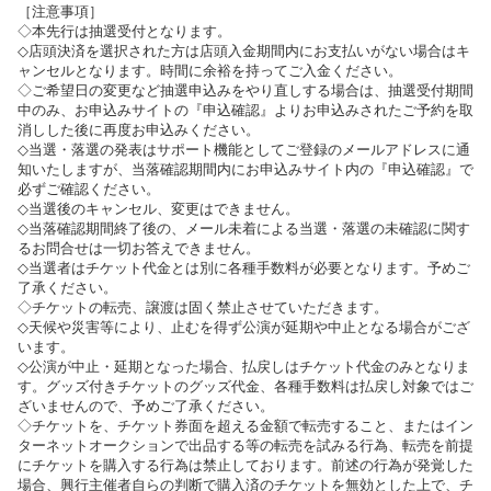
［注意事項］
◇本先行は抽選受付となります。
◇店頭決済を選択された方は店頭入金期間内にお支払いがない場合はキ
ャンセルとなります。時間に余裕を持ってご入金ください。
◇ご希望日の変更など抽選申込みをやり直しする場合は、抽選受付期間
中のみ、お申込みサイトの『申込確認』よりお申込みされたご予約を取
消しした後に再度お申込みください。
◇当選・落選の発表はサポート機能としてご登録のメールアドレスに通
知いたしますが、当落確認期間内にお申込みサイト内の『申込確認』で
必ずご確認ください。
◇当選後のキャンセル、変更はできません。
◇当落確認期間終了後の、メール未着による当選・落選の未確認に関す
るお問合せは一切お答えできません。
◇当選者はチケット代金とは別に各種手数料が必要となります。予めご
了承ください。
◇チケットの転売、譲渡は固く禁止させていただきます。
◇天候や災害等により、止むを得ず公演が延期や中止となる場合がござ
います。
◇公演が中止・延期となった場合、払戻しはチケット代金のみとなりま
す。グッズ付きチケットのグッズ代金、各種手数料は払戻し対象ではご
ざいませんので、予めご了承ください。
◇チケットを、チケット券面を超える金額で転売すること、またはイン
ターネットオークションで出品する等の転売を試みる行為、転売を前提
にチケットを購入する行為は禁止しております。前述の行為が発覚した
場合、興行主催者自らの判断で購入済のチケットを無効とした上で、チ