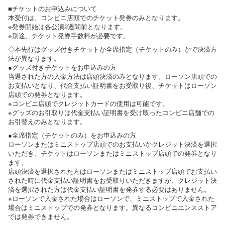
■チケットのお申込みについて
本受付は、コンビニ店頭でのチケット発券のみとなります。
※発券開始は各公演2週間前となります。
※別途、チケット発券手数料が必要です。
◇本先行はグッズ付きチケットか全席指定（チケットのみ）かで決済方
法が異なります。
●グッズ付きチケットをお申込みの方
当選された方の入金方法は店頭決済のみとなります。ローソン店頭での
お支払いとなり、代金支払い証明書をお受取り後、チケットはローソン
店頭での発券となります。
※コンビニ店頭でクレジットカードの使用は可能です。
※グッズのお引取りは代金支払い証明書を受け取ったコンビニ店舗での
お引替えのみとなります。
●全席指定（チケットのみ）をお申込みの方
ローソンまたはミニストップ店頭でのお支払いかクレジット決済を選択
いただき、チケットはローソンまたはミニストップ店頭での発券となり
ます。
店頭決済を選択された方はローソンまたはミニストップ店頭でお支払い
された時に代金支払い証明書をお受取りいただきますが、クレジット決
済を選択された方は代金支払い証明書を発券する必要はありません。
※ローソンで入金された場合はローソンで、ミニストップで入金された
場合はミニストップでの発券となります。異なるコンビニエンスストア
では発券できません。