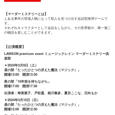
【
】
マーダーミステリーとは​
とある事件の登場人物になって犯人を見つけ出す会話型推理ゲームで
す。
それぞれキャラクターとして会話をしながら、その世界観や、唯一無二
の物語を楽しむことができます。
【公演概要】
LAWSON premium event ミュージックレイン マーダーミステリー倶
楽部
▼2024年3月9日（土）
昼の部「たったひとつの冴えた魔法（マジック）」
開場13:00 開演13:30
夜の部「10年前を待ちながら」
開場17:00 開演17:30
出演者：寿美菜子、戸松遥、相川奏多、夏目ここな、日向もか
▼2024年3月10日（日）
昼の部「たったひとつの冴えた魔法（マジック）」
開場12:00 開演12:30