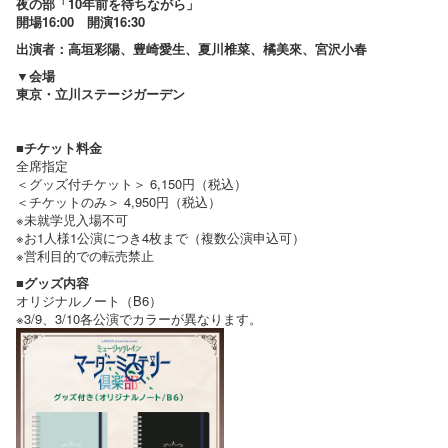
夜の部「10年前を待ちながら」
開場16:00 開演16:30
出演者：高垣彩陽、豊崎愛生、夏川椎菜、橘美來、宮沢小春
▼会場
東京・立川ステージガーデン
■チケット料金
全席指定
＜グッズ付チケット＞ 6,150円（税込）
＜チケットのみ＞ 4,950円（税込）
※未就学児入場不可
※お1人様1公演につき4枚まで（複数公演申込可）
※営利目的での転売禁止
■グッズ内容
オリジナルノート（B6）
※3/9、3/10各公演でカラーが異なります。