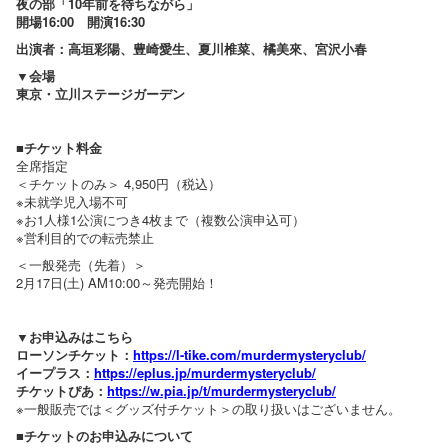
夜の部「10年前を待ちながら」
開場16:00 開演16:30
出演者：高垣彩陽、豊崎愛生、夏川椎菜、橘美來、宮沢小春
▼会場
東京・立川ステージガーデン
■チケット料金
全席指定
＜チケットのみ＞ 4,950円（税込）
※未就学児入場不可
※お1人様1公演につき4枚まで（複数公演申込可）
※営利目的での転売禁止
＜一般発売（先着）＞
2月17日(土) AM10:00～発売開始！
▼お申込みはこちら
ローソンチケット：
https://l-tike.com/murdermysteryclub/
イープラス：
https://eplus.jp/murdermysteryclub/
チケットぴあ：
https://w.pia.jp/t/murdermysteryclub/
※一般販売では＜グッズ付チケット＞の取り扱いはございません。
■チケットのお申込みについて