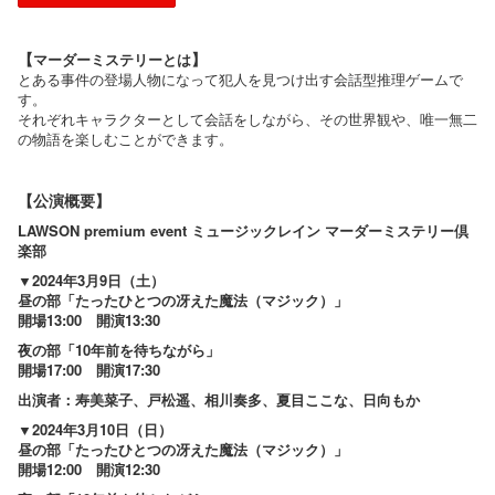
【
】
マーダーミステリーとは​
とある事件の登場人物になって犯人を見つけ出す会話型推理ゲームで
す。
それぞれキャラクターとして会話をしながら、その世界観や、唯一無二
の物語を楽しむことができます。
【公演概要】
LAWSON premium event ミュージックレイン マーダーミステリー倶
楽部
▼2024年3月9日（土）
昼の部「たったひとつの冴えた魔法（マジック）」
開場13:00 開演13:30
夜の部「10年前を待ちながら」
開場17:00 開演17:30
出演者：寿美菜子、戸松遥、相川奏多、夏目ここな、日向もか
▼2024年3月10日（日）
昼の部「たったひとつの冴えた魔法（マジック）」
開場12:00 開演12:30