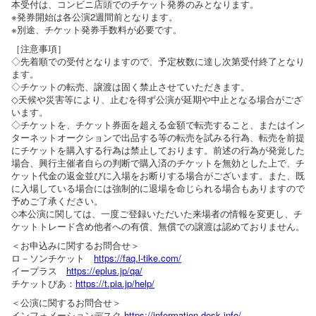
本受付は、コンビニ店頭でのチケット発券のみとなります。
※発券開始は各公演2週間前となります。
※別途、チケット発券手数料が必要です。
［注意事項］
◇先着順での受付となりますので、予定枚数に達し次第受付終了となり
ます。
◇チケットの転売、譲渡は固く禁止させていただきます。
◇天候や災害等により、止むを得ず公演が延期や中止となる場合がござ
います。
◇チケットを、チケット券面を超える金額で転売すること、またはイン
ターネットオークションで出品する等の転売を試みる行為、転売を前提
にチケットを購入する行為は禁止しております。前述の行為が発覚した
場合、興行主催者自らの判断で購入済のチケットを無効とした上で、チ
ケット代金の返金並びに入場をお断りする場合がございます。また、既
に入場している場合には強制的に退場を命じられる場合もありますので
予めご了承ください。
◇本公演に関しては、一度ご登録いただいた来場者の情報を変更し、チ
ケットトレード含め他者への有償、無償での譲渡は認めておりません。
＜お申込みに関するお問合せ＞
ロ－ソンチケット
https://faq.l-tike.com/
イープラス
https://eplus.jp/qa/
チケットぴあ：
https://t.pia.jp/help/
＜公演に関するお問合せ＞
インフォメーションデスク
https://information-desk.info/