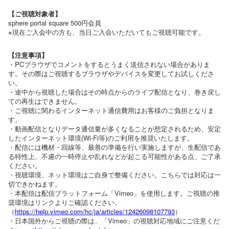
【ご視聴対象者】
sphere portal square 500円会員
※現在ご入会中の方も、当日ご入会いただいてもご視聴可能です。
【注意事項】
・PCブラウザでコメントをするとうまく送信されない場合がありま
す。その際はご視聴するブラウザやデバイスを変更してお試しくださ
い。
・途中から視聴した場合はその時点からのライブ配信となり、巻き戻し
ての再生はできません。
・ご視聴に関わるインターネット通信費用はお客様のご負担となりま
す。
・動画配信となりデータ通信量が多くなることが想定されるため、安定
したインターネット環境(Wi-Fi等)のご利用を推奨いたします。
・配信には機材・回線等、最善の準備を行い実施しますが、生配信であ
る特性上、不慮の一時停止や乱れなどが起こる可能性がある点、ご了承
ください。
・視聴環境、ネット環境はご自身で整備ください。こちらでは対応は一
切できかねます。
・本配信は配信プラットフォーム「Vimeo」を使用します。ご視聴の推
奨環境はリンクよりご確認ください。
（
https://help.vimeo.com/hc/ja/articles/12426098107793
）
・日本国外からご視聴の際は、「Vimeo」の視聴対応地域にご注意くだ