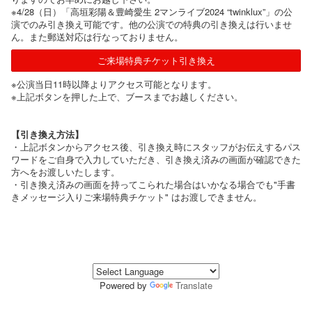
※4/28（日）「高垣彩陽＆豊崎愛生 2マンライブ2024 “twinklux”」の公
演でのみ引き換え可能です。他の公演での特典の引き換えは行いませ
ん。また郵送対応は行なっておりません。
ご来場特典チケット引き換え
※公演当日11時以降よりアクセス可能となります。
※上記ボタンを押した上で、ブースまでお越しください。
【引き換え方法】
・上記ボタンからアクセス後、引き換え時にスタッフがお伝えするパス
ワードをご自身で入力していただき、引き換え済みの画面が確認できた
方へをお渡しいたします。
・引き換え済みの画面を持ってこられた場合はいかなる場合でも"手書
きメッセージ入りご来場特典チケット" はお渡しできません。
Powered by
Translate