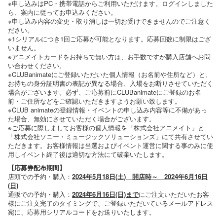
※申し込みはPC・携帯電話からご利用いただけます。ログインしました
ら、案内に従ってお申込みください。
※申し込み内容の変更・取り消しは一切お受けできませんのでご注意く
ださい。
※1シリアルにつき1回ご応募が可能となります。応募回数に制限はござ
いません。
※アニメイトカードをお持ちで無い方は、お手数ですが購入店舗へお問
い合わせください。
※CLUBanimateにご登録いただいた個人情報（お名前や住所など）と、
お持ちの身分証明書の表記が異なる場合、入場をお断りさせていただく
場合がございます。必ず、ご応募前にCLUBanimateにご登録のお名
前・ご住所などをご確認いただきますようお願い致します。
※CLUB animateの登録情報・イベントの申し込み内容等に不備があっ
た場合、無効にさせていただく場合がございます。
※ご応募に際しましてお客様の個人情報を「株式会社アニメイト」と
「株式会社ソニー・ミュージックソリューションズ」にて共有させてい
ただきます。お客様情報は当選およびイベント運営に関する事のみに使
用しイベント終了後は適切な方法にて破棄いたします。
【応募券配布期間】
店頭での予約・購入：
2024年5月18日(土) 開店時～ 2024年6月16日
(日)
通販での予約・購入：
2024年6月16日(日)まで
にご注文いただいたお客
様にご注文完了のタイミングで、ご登録いただいているメールアドレス
宛に、応募用シリアルコードをお送りいたします。