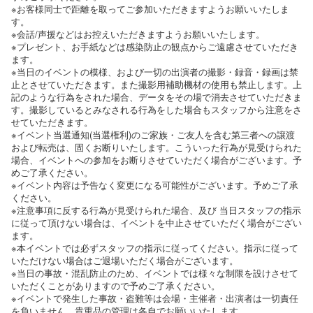
※お客様同士で距離を取ってご参加いただきますようお願いいたしま
す。
※会話/声援などはお控えいただきますようお願いいたします。
※プレゼント、お手紙などは感染防止の観点からご遠慮させていただき
ます。
※当日のイベントの模様、および一切の出演者の撮影・録音・録画は禁
止とさせていただきます。また撮影用補助機材の使用も禁止します。上
記のような行為をされた場合、データをその場で消去させていただきま
す。撮影しているとみなされる行為をした場合もスタッフから注意をさ
せていただきます。
※イベント当選通知(当選権利)のご家族・ご友人を含む第三者への譲渡
および転売は、固くお断りいたします。こういった行為が見受けられた
場合、イベントへの参加をお断りさせていただく場合がございます。予
めご了承ください。
※イベント内容は予告なく変更になる可能性がございます。予めご了承
ください。
※注意事項に反する行為が見受けられた場合、及び 当日スタッフの指示
に従って頂けない場合は、イベントを中止させていただく場合がござい
ます。
※本イベントでは必ずスタッフの指示に従ってください。指示に従って
いただけない場合はご退場いただく場合がございます。
※当日の事故・混乱防止のため、イベントでは様々な制限を設けさせて
いただくことがありますので予めご了承ください。
※イベントで発生した事故・盗難等は会場・主催者・出演者は一切責任
を負いません。貴重品の管理は各自でお願いいたします。