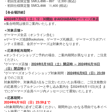
・初回生産限定盤 SMCL-896～897 \2,300 (税込)
・初回仕様限定盤 SMCL-898 \1,400 (税込)
【各会場詳細】
■2024年7月6日（土）12：30開始 ＠AKIHABARAゲーマーズ本店
※集合時間は後日ご案内いたします。
＜対象店舗＞
ゲーマーズ全店（オンライン含む）
※ゲーマーズ池袋Bookstore、ゲーマーズ札幌店、ゲーマーズラボアバ
ンティ京都店、金沢ゲーマーズは対象外となります。
＜応募券配布期間＞
※オンラインショップご予約の場合、ご案内期間が異なります。ご注意
ください。
*ゲーマーズ店舗：
2024年5月18日（土）開店時 ～ 2024年6月16日
（日）閉店時
まで
*ゲーマーズオンラインショップ対象期間：
2024年6月9日（日）23:59
までのご注文
対象期間中、対象商品1点をご注文いただいたお客様に、ご注文枚数分
の応募用シリアルナンバーと申し込み案内を【2024年6月11日(火)】ま
でにゲーマーズ会員ページ内メッセージにて通知いたします。
＜応募期間＞
2024年6月16日（日）23:59まで
※対象期間内に必ずご応募ください。期間外はいかなる理由でも本イベ
ント抽選にご参加いただけません。