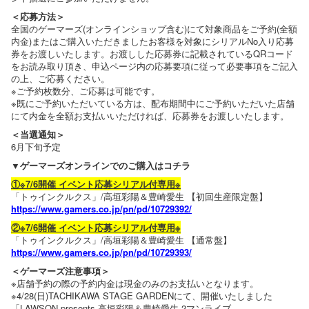
＜応募方法＞
全国のゲーマーズ(オンラインショップ含む)にて対象商品をご予約(全額
内金)またはご購入いただきましたお客様を対象にシリアルNo入り応募
券をお渡しいたします。お渡しした応募券に記載されているQRコード
をお読み取り頂き、申込ページ内の応募要項に従って必要事項をご記入
の上、ご応募ください。
※ご予約枚数分、ご応募は可能です。
※既にご予約いただいている方は、配布期間中にご予約いただいた店舗
にて内金を全額お支払いいただければ、応募券をお渡しいたします。
＜当選通知＞
6月下旬予定
▼ゲーマーズオンラインでのご購入はコチラ
①※7/6開催 イベント応募シリアル付専用※
「トゥインクルクス」/高垣彩陽＆豊崎愛生 【初回生産限定盤】
https://www.gamers.co.jp/pn/pd/10729392/
②※7/6開催 イベント応募シリアル付専用※
「トゥインクルクス」/高垣彩陽＆豊崎愛生 【通常盤】
https://www.gamers.co.jp/pn/pd/10729393/
＜ゲーマーズ注意事項＞
※店舗予約の際の予約内金は現金のみのお支払いとなります。
※4/28(日)TACHIKAWA STAGE GARDENにて、開催いたしました
「LAWSON presents 高垣彩陽＆豊崎愛生 2マンライブ