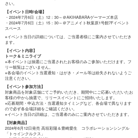
さい。
【イベント日時/会場】
・2024年7月6日（土）12：30～＠AKIHABARAゲーマーズ本店
・2024年7月6日（土）15：30～＠アニメイト秋葉原1号館7Fイベント
スペース
※イベント当日の詳細については、ご当選者様にご案内させていただき
ます。
【イベント内容】
トーク＆ミニライブ
※本イベントは抽選にご当選されたお客様のみご参加いただけます。フ
リー観覧はございません。
※各会場のイベント当選通知・はがき・メール等は紛失されないようご
注意ください。
【イベント参加方法】
対象商品を対象店舗にてご予約いただき、期間中にご応募いただいたお
客様の中から抽選で、リリースイベントにご招待いたします。
※応募期間・申込方法・当選通知タイミングなど、各会場で異なります
ので必ず各会場詳細をご確認ください。
※イベント当日の詳細は、ご当選者のみにご案内させていただきます。
【対象商品】
2024年6月12日発売 高垣彩陽＆豊崎愛生 コラボレーションシングル
「トゥインクルクス」