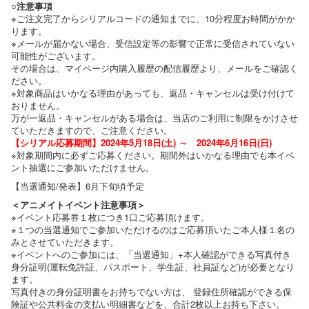
○注意事項
※ご注文完了からシリアルコードの通知までに、10分程度お時間がかか
ります。
※メールが届かない場合、受信設定等の影響で正常に受信されていない
可能性がございます。
その場合は、マイページ内購入履歴の配信履歴より、メールをご確認く
ださい。
※対象商品はいかなる理由があっても、返品・キャンセルは受け付けて
おりません。
万が一返品・キャンセルがある場合は、当店のご利用に制限をかけさせ
ていただきますので、ご注意ください。
【シリアル応募期間】2024年5月18日(土) ～ 2024年6月16日(日)
※対象期間内に必ずご応募ください。期間外はいかなる理由でも本イベ
ント抽選にご参加いただけません。
【当選通知/発表】6月下旬頃予定
＜アニメイトイベント注意事項＞
※イベント応募券１枚につき1口ご応募頂けます。
※１つの当選通知でご参加いただけるのはご応募頂いたご本人様１名の
みとさせていただきます。
※イベントへのご参加には、「当選通知」+本人確認ができる写真付き
身分証明(運転免許証、パスポート、学生証、社員証など)が必要となり
ます。
写真付きの身分証明書をお持ちでない方は、 登録住所確認ができる保
険証や公共料金の支払い明細書などを、合計2枚以上お持ち下さい。