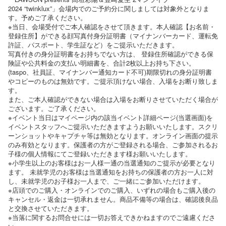
2024 “twinklux”」会場内でのご予約分に関しましては対象外となりま
す。予めご了承ください。
※当日、会場受付でご本人確認をさせて頂きます。本人確認【お名前・
登録住所】ができる顔写真付身分証明書（マイナンバーカード、運転免
許証、パスポート、学生証など）をご提示いただきます。
写真付きの身分証明書をお持ちでない方は、 登録住所確認ができる保
険証や公共料金の支払い明細書を、合計2枚以上お持ち下さい。
(taspo、社員証、マイナンバー通知カード不可)期限切れの身分証明書
やコピーのものは無効です。ご提示頂けない場合、入場をお断り致しま
す。
また、ご本人確認ができない場合は入場をお断りさせていただく場合が
ございます。ご了承ください。
※イベント当日はマイページ内の該当イベント詳細ページ(当選画面)を
イベントスタッフへご提示いただきますようお願いいたします。スクリ
ーンショットやキャプチャ等は無効となります。オンライン画面の提示
のみ有効となります。保護者の方がご登録される場合、ご参加されるお
子様の個人情報にてご登録いただきます様お願いいたします。
※小学生以上のお客様はお一人様一通の当選通知のご提示が必要となり
ます。 未就学児のお客様は当選通知をお持ちの保護者の方お一人に対
し、未就学児のお子様お一人まで、ご一緒にご参加いただけます。
※店頭でのご購入・オンラインでのご購入、いずれの場合もご購入後の
キャンセル・返金は一切承れません。商品不備等の場合は、確認後良品
と交換させていただきます。
※当落に関するお問合せには一切お答えできかねますのでご遠慮くださ