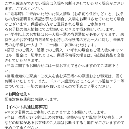
ご本人確認ができない場合は入場をお断りさせていただく場合がござい
ます。ご了承ください。
※ご応募時にご登録いただいた個人情報（お名前や住所など）と、お持
ちの身分証明書の表記が異なる場合、入場をお断りさせていただく場合
がございます。保護者の方がご登録される場合、ご参加され
るお子様の個人情報にてご登録いただきます様お願いいたします。
※小学生以上のお客様はお一人様一通の当選通知が必要となります。 未
就学児のお客様は当選通知をお持ちの保護者の方お一人に対し、未就学
児のお子様お一人まで、ご一緒にご参加いただけます。
※店頭でのご購入・通販でのご購入、いずれの場合もご購入後のキャン
セル・返金は一切承れません。商品不備等の場合は、確認後良品と交換
させていただきます。
※当落に関するお問合せには一切お答えできかねますのでご遠慮下さ
い。
※当選通知のご家族・ご友人を含む第三者への譲渡および転売は、固く
お断りいたします。また、ドメイン設定などによるメール通信エラー等
については、一切の責任を負いませんので予めご了承ください。
＜お問合せ先＞
配布対象各店宛にお願いします。
【イベント共通注意事項】
※マスク着用の上ご参加いただきますようお願いいたします。
※当日、体温が37.5度以上のお客様、発熱や咳など風邪症状や息苦しさ
などの症状があるお客様のご入場はお断りする可能性がございますので
予めご了承ください。