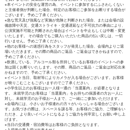
※本イベントの安全な運営の為、イベントに参加するにふさわしくない
と主催者側が判断した場合、特定のお客様にご参加をお断りする場合が
ございます。予めご了承ください。
※急な荒天及び強風など実施が危険と判断された場合、または会場の設
備故障や天災、交通ストライキ・交通遅延など不可抗力の事由により、
公演実施不可能と判断された場合はイベントを中止もしくは中断・変更
いたします。 その場合でもご購入いただいた商品の払い戻しは、一切
行いません。予めご了承ください。
※他のお客様への迷惑行為をスタッフが発見した場合、会場内よりご退
場いただきます。その際の商品のご返品・ご返金はできかねますので、
予めご了承ください。
※飲酒している、アルコール類を所持しているお客様のイベントへの参
加は固くお断りいたします。その際、商品のご返品・ご返金は対応出来
かねますので、予めご了承ください。
※イベント当日、取材等によりカメラが入る場合がございます。お客様
が映りこむこともございますのでご了承ください。
※小学生以上のお客様はお一人様一通の「当選案内」が必要となりま
す。 未就学児のお客様は「当選案内」をお持ちの保護者の方お一人に
対し、未就学児のお子様お一人まで、ご一緒にご参加いただけます。
※会場内には、小さいお子様連れの方々がいらっしゃる場合がございま
す。お気づきの際は、スペースを譲る等、お客様のご協力、ご理解をい
ただき、より良いイベントになるようご協力を何卒宜しくお願い申し上
げます。
※当日の交通費・宿泊費等はお客様のご負担となります。
※入場後の再入場は出来ません。