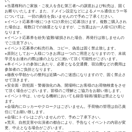
い。
※当選権利のご家族・ご友人を含む第三者への譲渡および転売は、固く
お断りいたします。また、ドメイン設定などによるメール通信エラー等
については、一切の責任を負いませんので予めご了承ください。
※イベント応募券1枚につき1口(1席分)ご応募頂けます。複数ご購入され
た場合は、複数口での抽選となりますが、ご当選はお一人様1口(1席)と
なります。
※イベント応募券を紛失/盗難/破損された場合、再発行は致しませんの
でご注意下さい。
※イベント応募券の転売行為、コピー、偽造は固く禁止致します。
※原則としてお一人様につきお席は一つのご用意となりますので、未就
学児をお連れの際は膝の上などに抱いて頂く可能性がございます。
※本イベントの参加にあたり、必要となる交通費、宿泊費などの費用は
参加者のご負担となります。
※徹夜や早朝からの整列は近隣へのご迷惑になりますので、固く禁止さ
せて頂きます。
※安全面・防犯面・警備強化の為、開場時にお客様のお荷物検査をさせ
て頂く場合がございます。皆様のご理解とご協力をお願い致します。
※イベント中は、いかなる機材においても録音/録画/撮影は禁止となり
ます。
※会場内にロッカーやクロークはございません。手荷物の管理は自己責
任にてお願い致します。
※会場にトイレはございませんので、予めご了承下さい。
※荒天、自然災害や出演者の都合により、予告なくイベントの内容が変
更、中止となる場合がございます。