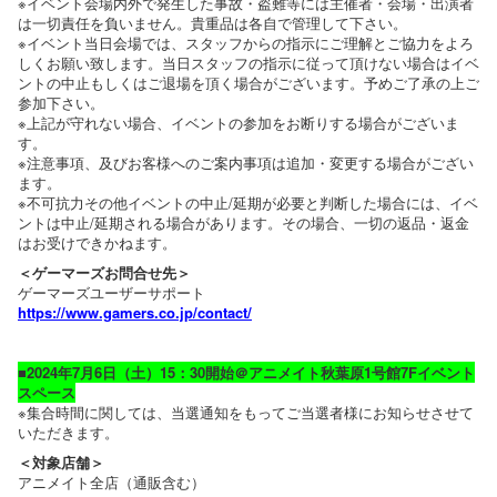
※イベント会場内外で発生した事故・盗難等には主催者・会場・出演者
は一切責任を負いません。貴重品は各自で管理して下さい。
※イベント当日会場では、スタッフからの指示にご理解とご協力をよろ
しくお願い致します。当日スタッフの指示に従って頂けない場合はイベ
ントの中止もしくはご退場を頂く場合がございます。予めご了承の上ご
参加下さい。
※上記が守れない場合、イベントの参加をお断りする場合がございま
す。
※注意事項、及びお客様へのご案内事項は追加・変更する場合がござい
ます。
※不可抗力その他イベントの中止/延期が必要と判断した場合には、イベ
ントは中止/延期される場合があります。その場合、一切の返品・返金
はお受けできかねます。
＜ゲーマーズお問合せ先＞
ゲーマーズユーザーサポート
https://www.gamers.co.jp/contact/
■2024年7月6日（土）15：30開始＠アニメイト秋葉原1号館7Fイベント
スペース
※集合時間に関しては、当選通知をもってご当選者様にお知らせさせて
いただきます。
＜対象店舗＞
アニメイト全店（通販含む）