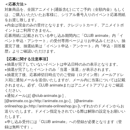
＜応募方法＞
対象商品を、全国アニメイト(通販含む) にてご予約（全額内金）もしく
は、ご購入いただいたお客様に、シリアル番号入りのイベント応募用紙
をお渡し致します。
※内金は現金のみの受付となります。クレジットカード、アニメイトポ
イントはご利用できません。
応募用紙に記載されている申し込み期間内に「CLUB animate」内「イ
ベント申込・アンケート」の受付専用ページよりお申込みください。抽
選完了後、抽選結果は「イベント申込・アンケート」内『申込・回答履
歴』よりご確認いただけます。
【応募に関する注意事項】
※抽選が完了していないイベントは申込日時のみの表示となります。
※抽選が完了したイベントのみ「当選・落選」が表示されます。
※抽選完了後、応募締切日時点でのご登録（ログイン用）メールアドレ
ス宛に通知メールを送信いたしますが、メール内に当落については記載
されません。必ず、CLUB animateまたはアニメイトアプリよりご確認
ください。
※通知メールは[ @club-animate.jp ] 、
[@animate.co.jp<http://animate.co.jp>]、[@animate-
onlineshop.jp<http://animate-onlineshop.jp>]いずれかのドメインからお
送りいたします。ドメイン指定をされている際は解除の設定をお願いい
たします。
※申し込み受付には「CLUB animate」への登録が必要となります（登
録は無料です）。