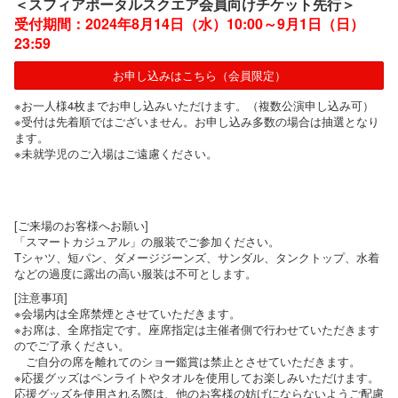
＜スフィアポータルスクエア会員向けチケット先行＞
受付期間：2024年8月14日（水）10:00～9月1日（日）
23:59
お申し込みはこちら（会員限定）
※お一人様4枚までお申し込みいただけます。（複数公演申し込み可）
※受付は先着順ではございません。お申し込み多数の場合は抽選となり
ます。
※未就学児のご入場はご遠慮ください。
[ご来場のお客様へお願い]
「スマートカジュアル」の服装でご参加ください。
Tシャツ、短パン、ダメージジーンズ、サンダル、タンクトップ、水着
などの過度に露出の高い服装は不可とします。
[注意事項]
※会場内は全席禁煙とさせていただきます。
※お席は、全席指定です。座席指定は主催者側で行わせていただきます
のでご了承ください。
ご自分の席を離れてのショー鑑賞は禁止とさせていただきます。
※応援グッズはペンライトやタオルを使用してお楽しみいただけます。
応援グッズを使用される際は、他のお客様の妨げにならないようご配慮