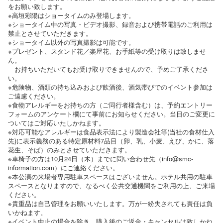
をお願い致します。
※高垣彩陽はショータイムのみ登場します。
※ショータイム中の写真・ビデオ撮影、録音および携帯電話のご利用は
禁止とさせていただきます。
※ショータイム以外の写真撮影は可能です。
※プレゼント、スタンド花／楽屋花、お手紙等の受け取りは致しませ
ん。
お持ちいただいてもお受け取りできませんので、予めご了承くださ
い。
※危険物、酒類の持ち込みおよび飲酒後、酒気帯びでのイベント参加は
ご遠慮ください。
※食物アレルギーをお持ちの方（ご同行者様含む）は、予約エントリー
フォームのアンケート欄にて事前にお知らせください。当日のご変更に
ついてはご対応いたしかねます。
※対応可能なアレルギーは食品表示法により製造会社等(当社の食材仕入
先)に表示義務のある特定原材料7品目（卵、乳、小麦、えび、かに、落
花生、そば）のみとさせていただきます。
※車椅子の方は10月24日（木）までに問い合わせ先（info@smc-
information.com）にご連絡ください。
※本公演の来場者専用駐車スペースはございません。ホテル共用の駐車
スペースとなりますので、なるべく公共交通機関をご利用の上、ご来場
ください。
※貴重品は自己管理をお願いいたします。万が一紛失されても責任は負
いかねます。
※イベント中止の場合を除き、購入後のご返金・キャンセルは致しかね