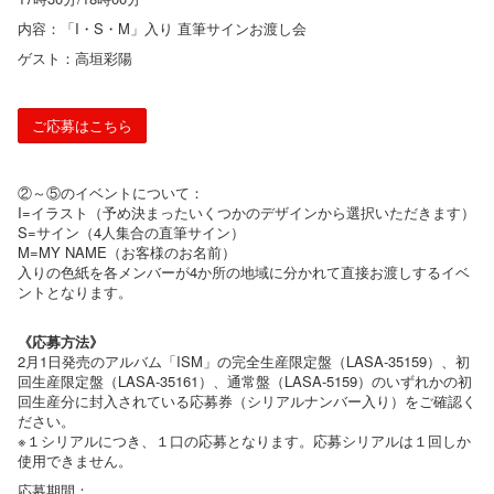
内容：「I・S・M」入り 直筆サインお渡し会
ゲスト：高垣彩陽
ご応募はこちら
②～⑤のイベントについて：
I=イラスト（予め決まったいくつかのデザインから選択いただきます）
S=サイン（4人集合の直筆サイン）
M=MY NAME（お客様のお名前）
入りの色紙を各メンバーが4か所の地域に分かれて直接お渡しするイベ
ントとなります。
《応募方法》
2月1日発売のアルバム「ISM」の完全生産限定盤（LASA-35159）、初
回生産限定盤（LASA-35161）、通常盤（LASA-5159）のいずれかの初
回生産分に封入されている応募券（シリアルナンバー入り）をご確認く
ださい。
※１シリアルにつき、１口の応募となります。応募シリアルは１回しか
使用できません。
応募期間：