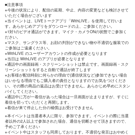
■注意事項
※今後の状況により、配信の延期、中止、内容の変更なども検討させて
いただく場合がございます
※当イベントは、LIVEトークアプリ「WithLIVE」を使用して行いま
す。あらかじめアプリをダウンロードの上、ご参加ください。
※1対1のビデオ通話ができます。マイク・カメラONの状態でご参加く
ださい。
※マスク、サングラス等、お顔の判別ができない物や不適切な服装での
ご参加はご遠慮ください。
※WithLIVE のユーザーアカウントの作成が必要となります
※当日は WithLIVE のアプリが必要となります
※通話中の画面録画・スクリーンショットは禁止です。画面録画・スク
リーンショットをすると自動で通話が終了します
※お客様が配信時刻に何らかの理由で(通信状況など)参加できない場合
はいかなる理由でもご購入者の責任となりますのでお気をつけくださ
い。その際の商品の返品はお受けできません。あらかじめ早めにスタン
バイしてください。
※通話中に万が一着信があった場合は一旦画面が止まりますが、すぐに
着信を切っていただくと再開します。
※着信が来て停止した分の補償はお受けできません
※本イベントは当選者本人に限り、参加できます。イベントの際に当選
者以外の2人以上で参加された場合、通信を切断させて頂きますので、
予めご了承ください
※イベント中はスタッフも同席しております。不適切な発言はおやめく