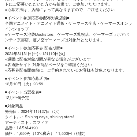
トにご応募いただいた方から抽選で、ご参加いただけます。
※応募方法は、店舗によって異なりますので、ご注意ください
■イベント参加応募券配布対象店舗■
全国アニメイト・アニメイト通販・ゲーマーズ全店・ゲーマーズオンラ
インショップ
※ゲーマーズ池袋Bookstore、ゲーマーズ札幌店、ゲーマーズラボアバ
ンティ京都店、蓮ノ空ゲーマーズは対象外となります。
■イベント参加応募券 配布期間■
2024年8月31日(土)～12月10日(火)
※通販は配布対象期間が異なる場合がございます
※各通販サイト 対象商品ページをご確認ください
※応募券配布開始前に、ご予約されているお客様も対象となります。
■イベント参加応募〆切■
12月10日（火）23:59
■イベント当選発表■
12月中旬予定
■対象商品
発売日：2024年11月27日（水）
タイトル：Shining days, shining stars!
アーティスト：スフィア
品番：LASM-4190
価格：1,650円（10%税込） / 1,500円（税抜）