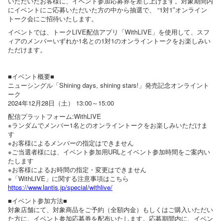
いただいたお客様に、イベント参加応募券を差し上げます。対象期間内
にイベントにご応募いただいた方の中から抽選で、 “1対1″オンライン
トーク会にご招待いたします。
イベントでは、トークLIVE配信アプリ「WithLIVE」を使用して、スフ
ィアのメンバーいずれか1名との1対1のオンライントークをお楽しみい
ただけます。
■イベント概要■
ニューシングル「Shining days, shining stars!」発売記念オンライント
ーク
2024年12月28日（土） 13:00～15:00
配信プラットフォーム:WithLIVE
※ランダムでメンバー1名とのオンライントークをお楽しみいただけま
す
※お客様によるメンバーの指定はできません
※ご当選者様には、イベント参加用URLとイベント参加時間をご案内い
たします
※お客様によるお時間の指定・変更はできません
※「WithLIVE」に関する注意事項はこちら
https://www.lantis.jp/special/withlive/
■イベント参加方法■
対象店舗にて、対象商品をご予約（全額内金）もしくはご購入いただい
た方に、イベント参加応募券を配布いたします。応募期間内に、イベン