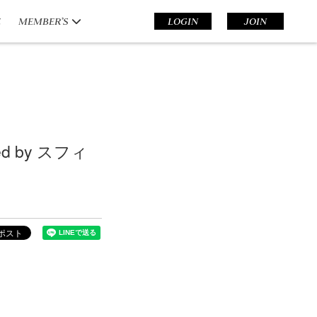
E
MEMBER’S
LOGIN
JOIN
ed by スフィ