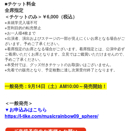
■チケット料金
全席指定
＜チケットのみ＞￥6,000（税込）
※未就学児入場不可
※営利目的の転売禁止
※お一人様4枚まで
※出演者、演出およびステージの一部が見えにくいお席となる場合がご
ざいます。予めご了承ください。
※着席指定のお席となる場合がございます。着席指定とは、公演中必ず
ご着席いただくお席となります。立見ではご鑑賞いただけませんので、
予めご了承ください。
※本受付では、グッズ付きチケットのお取扱いはございません。
※先着での販売となり、予定枚数に達し次第受付終了となります。
一般発売：9月14日（土）AM10:00～発売開始！
＜一般発売＞
▼お申込みはこちら
https://l-tike.com/musicrainbow09_sphere/