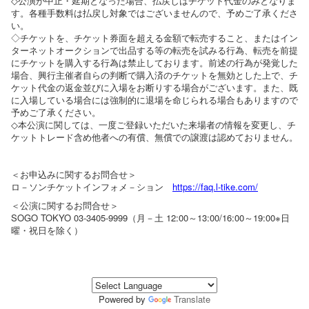
◇公演が中止・延期となった場合、払戻しはチケット代金のみとなりま
す。各種手数料は払戻し対象ではございませんので、予めご了承くださ
い。
◇チケットを、チケット券面を超える金額で転売すること、またはイン
ターネットオークションで出品する等の転売を試みる行為、転売を前提
にチケットを購入する行為は禁止しております。前述の行為が発覚した
場合、興行主催者自らの判断で購入済のチケットを無効とした上で、チ
ケット代金の返金並びに入場をお断りする場合がございます。また、既
に入場している場合には強制的に退場を命じられる場合もありますので
予めご了承ください。
◇本公演に関しては、一度ご登録いただいた来場者の情報を変更し、チ
ケットトレード含め他者への有償、無償での譲渡は認めておりません。
＜お申込みに関するお問合せ＞
ロ－ソンチケットインフォメ－ション
https://faq.l-tike.com/
＜公演に関するお問合せ＞
SOGO TOKYO 03-3405-9999（月－土 12:00～13:00/16:00～19:00※日
曜・祝日を除く）
Powered by
Translate