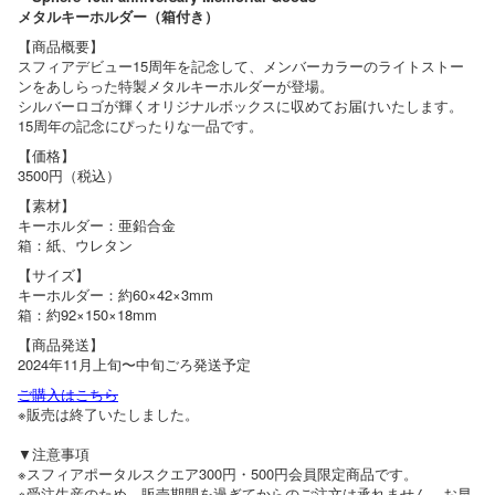
メタルキーホルダー（箱付き）
【商品概要】
スフィアデビュー15周年を記念して、メンバーカラーのライトストー
ンをあしらった特製メタルキーホルダーが登場。
シルバーロゴが輝くオリジナルボックスに収めてお届けいたします。
15周年の記念にぴったりな一品です。
【価格】
3500円（税込）
【素材】
キーホルダー：亜鉛合金
箱：紙、ウレタン
【サイズ】
キーホルダー：約60×42×3mm
箱：約92×150×18mm
【商品発送】
2024年11月上旬〜中旬ごろ発送予定
ご購入はこちら
※販売は終了いたしました。
▼注意事項
※スフィアポータルスクエア300円・500円会員限定商品です。
※受注生産のため、販売期間を過ぎてからのご注文は承れません。お早