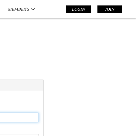
E
MEMBER’S
LOGIN
JOIN