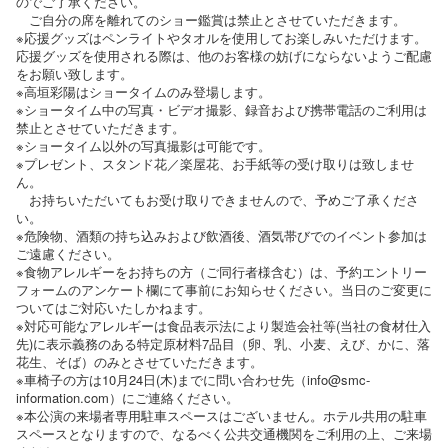
のでご了承ください。
ご自分の席を離れてのショー鑑賞は禁止とさせていただきます。
※応援グッズはペンライトやタオルを使用してお楽しみいただけます。
応援グッズを使用される際は、他のお客様の妨げにならないようご配慮
をお願い致します。
※高垣彩陽はショータイムのみ登場します。
※ショータイム中の写真・ビデオ撮影、録音および携帯電話のご利用は
禁止とさせていただきます。
※ショータイム以外の写真撮影は可能です。
※プレゼント、スタンド花／楽屋花、お手紙等の受け取りは致しませ
ん。
お持ちいただいてもお受け取りできませんので、予めご了承くださ
い。
※危険物、酒類の持ち込みおよび飲酒後、酒気帯びでのイベント参加は
ご遠慮ください。
※食物アレルギーをお持ちの方（ご同行者様含む）は、予約エントリー
フォームのアンケート欄にて事前にお知らせください。当日のご変更に
ついてはご対応いたしかねます。
※対応可能なアレルギーは食品表示法により製造会社等(当社の食材仕入
先)に表示義務のある特定原材料7品目（卵、乳、小麦、えび、かに、落
花生、そば）のみとさせていただきます。
※車椅子の方は10月24日(木)までに問い合わせ先（info@smc-
information.com）にご連絡ください。
※本公演の来場者専用駐車スペースはございません。ホテル共用の駐車
スペースとなりますので、なるべく公共交通機関をご利用の上、ご来場