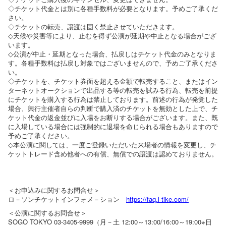
◇チケット代金とは別に各種手数料が必要となります。予めご了承くだ
さい。
◇チケットの転売、譲渡は固く禁止させていただきます。
◇天候や災害等により、止むを得ず公演が延期や中止となる場合がござ
います。
◇公演が中止・延期となった場合、払戻しはチケット代金のみとなりま
す。各種手数料は払戻し対象ではございませんので、予めご了承くださ
い。
◇チケットを、チケット券面を超える金額で転売すること、またはイン
ターネットオークションで出品する等の転売を試みる行為、転売を前提
にチケットを購入する行為は禁止しております。前述の行為が発覚した
場合、興行主催者自らの判断で購入済のチケットを無効とした上で、チ
ケット代金の返金並びに入場をお断りする場合がございます。また、既
に入場している場合には強制的に退場を命じられる場合もありますので
予めご了承ください。
◇本公演に関しては、一度ご登録いただいた来場者の情報を変更し、チ
ケットトレード含め他者への有償、無償での譲渡は認めておりません。
＜お申込みに関するお問合せ＞
ロ－ソンチケットインフォメ－ション
https://faq.l-tike.com/
＜公演に関するお問合せ＞
SOGO TOKYO 03-3405-9999（月－土 12:00～13:00/16:00～19:00※日