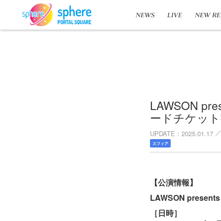
NEWS
LIVE
NEW RE
LAWSON pr
ードチケット
UPDATE
2025.01.17
スフィア
【公演情報】
LAWSON present
［日時］