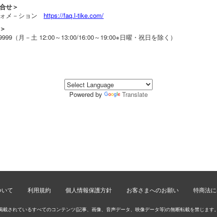
合せ＞
フォメ－ション
https://faq.l-tike.com/
＞
5-9999（月－土 12:00～13:00/16:00～19:00※日曜・祝日を除く）
Powered by
Translate
ついて
利用規約
個人情報保護方針
お客さまへのお願い
特商法に
掲載されているすべてのコンテンツ(記事、画像、音声データ、映像データ等)の無断転載を禁じます