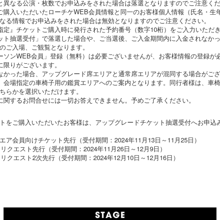
と異なる公演・枚数でお申込みをされた場合は落選となりますのでご注意く
ご購入いただいたローチケWEB会員情報と同一のお客様個人情報（氏名・生
なる情報でお申込みをされた場合は無効となりますのでご注意ください。
指定』チケットご購入時に発行された予約番号（数字10桁）をご入力いただ
ット抽選受付」で落選した場合や、ご当選後、ご入金期間内に入金されなか
のご入場、ご観覧となります。
ーソンWEB会員」登録（無料）は必要ございませんが、お客様情報の登録が
に限りがございます。
なかった場合、アップグレード席エリアと通常席エリアが混同する場合がご
、会場指定の車椅子用の鑑賞エリアへのご案内となります。同行者様は、車
ちらかを選択いただけます。
に関するお問合せには一切お答えできません。予めご了承ください。
トをご購入いただいたお客様は、アップグレードチケット抽選受付へお申込
ア会員向けチケット先行（受付期間：2024年11月13日～11月25日）
リクエスト先行（受付期間：2024年11月26日～12月9日）
クエスト2次先行（受付期間：2024年12月10日～12月16日）