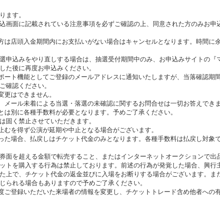
ります。
込画面に記載されている注意事項を必ずご確認の上、同意された方のみお申
方は店頭入金期間内にお支払いがない場合はキャンセルとなります。時間に
選申込みをやり直しする場合は、抽選受付期間中のみ、お申込みサイトの『
した後に再度お申込みください。
ポート機能としてご登録のメールアドレスに通知いたしますが、当落確認期
ご確認ください。
変更はできません。
、メール未着による当選・落選の未確認に関するお問合せは一切お答えでき
とは別に各種手数料が必要となります。予めご了承ください。
は固く禁止させていただきます。
止むを得ず公演が延期や中止となる場合がございます。
った場合、払戻しはチケット代金のみとなります。各種手数料は払戻し対象
券面を超える金額で転売すること、またはインターネットオークションで出
ットを購入する行為は禁止しております。前述の行為が発覚した場合、興行
た上で、チケット代金の返金並びに入場をお断りする場合がございます。ま
じられる場合もありますので予めご了承ください。
度ご登録いただいた来場者の情報を変更し、チケットトレード含め他者への