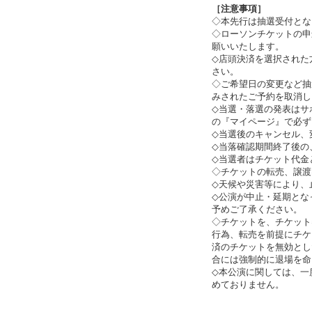
［注意事項］
◇本先行は抽選受付とな
◇ローソンチケットの申
願いいたします。
◇店頭決済を選択された
さい。
◇ご希望日の変更など抽
みされたご予約を取消し
◇当選・落選の発表はサ
の『マイページ』で必ず
◇当選後のキャンセル、
◇当落確認期間終了後の
◇当選者はチケット代金
◇チケットの転売、譲渡
◇天候や災害等により、
◇公演が中止・延期とな
予めご了承ください。
◇チケットを、チケット
行為、転売を前提にチケ
済のチケットを無効とし
合には強制的に退場を命
◇本公演に関しては、一
めておりません。