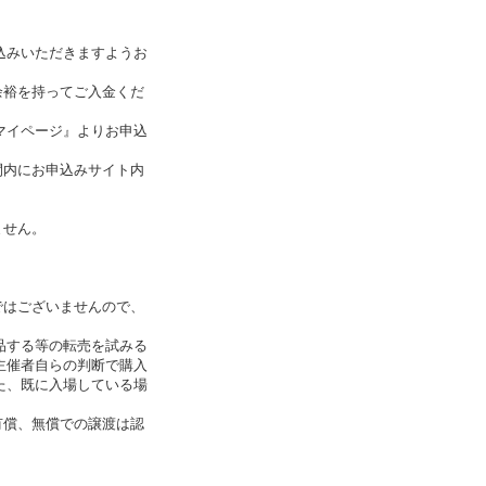
込みいただきますようお
余裕を持ってご入金くだ
マイページ』よりお申込
間内にお申込みサイト内
ません。
ではございませんので、
品する等の転売を試みる
主催者自らの判断で購入
た、既に入場している場
有償、無償での譲渡は認