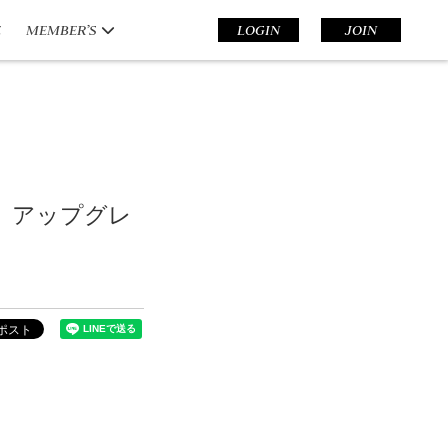
E
MEMBER’S
LOGIN
JOIN
!!」 アップグレ