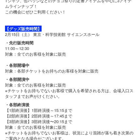
Tシャツ、缶バッジなどのチョコ祭りの定番アイテムを中心に3アイテ
ムラインナップ！
この機会にぜひご利用ください！
【グッズ販売時間】
2月15日（土） 東京・科学技術館 サイエンスホール
・先行販売時間
11:00～12:30
対象：全てのお客様を対象に販売
・各部開場中
対象：各部チケットをお持ちのお客様を対象に販売
・各部開演中
対象：全てのお客様を対象に販売
※チケットをお持ちでないお客様で購入を希望される方は、会場入口ス
タッフまでお声がけください。
・各部終演後
【1部終演後】1部終演後～15:15まで
【2部終演後】2部終演後～17:45まで
【3部終演後】3部終演後〜20:15まで
対象：全てのお客様を対象に販売
※チケットをお持ちでないお客様は、状況により混雑が落ち着き次第の
ご案内となる場合がございます。