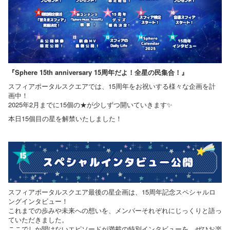
『Sphere 15th anniversary 15周年だよ！全星の民集合！』
スフィアポータルスクエアでは、15周年をお祝いする様々な企画を計
画中！
2025年2月までに15個の★が少しずつ開いていきます✨
本日15個目の星を解禁いたしました！
スフィアポータルスクエア最後の星企画は、15周年記念スペシャルロ
ングインタビュー！
これまでの歩みや未来への想いを、メンバーそれぞれにじっくりと語っ
ていただきました。
ここでしか聞けないエピソードが満載の特別インタビューを、ぜひお楽