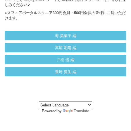
しみください♪
※スフィアポータルスクエア300円会員・500円会員の皆様にご覧いただ
けます。
寿 美菜子 編
高垣 彩陽 編
戸松 遥 編
豊崎 愛生 編
Powered by
Translate