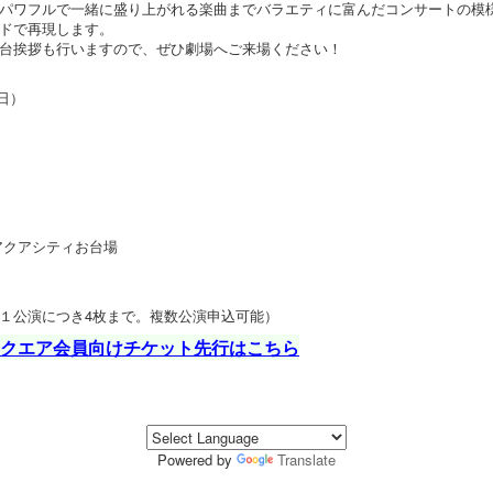
パワフルで一緒に盛り上がれる楽曲までバラエティに富んだコンサートの模
ドで再現します。
台挨拶も行いますので、ぜひ劇場へご来場ください！
（日）
アクアシティお台場
）
１公演につき4枚まで。複数公演申込可能）
クエア会員向けチケット先行はこちら
Powered by
Translate