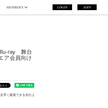
E
MEMBER’S
LOGIN
JOIN
Blu-ray 舞台
エア会員向け
の映像を一足早く鑑賞できる先行上