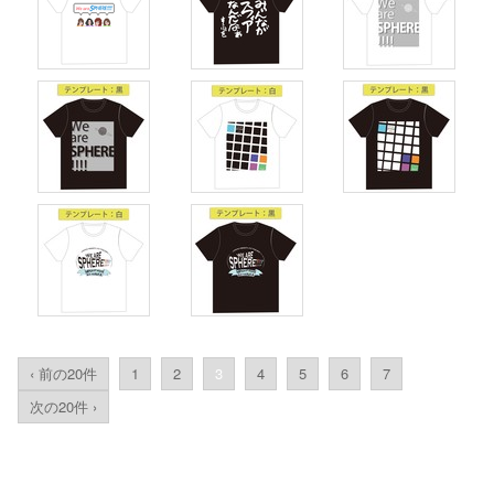
‹ 前の20件
1
2
3
4
5
6
7
次の20件 ›