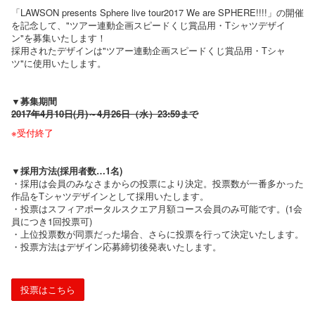
「LAWSON presents Sphere live tour2017 We are SPHERE!!!!」の開催
を記念して、"ツアー連動企画スピードくじ賞品用・Tシャツデザイ
ン"を募集いたします！
採用されたデザインは"ツアー連動企画スピードくじ賞品用・Tシャ
ツ"に使用いたします。
▼募集期間
2017年4月10日(月)～4月26日（水）23:59まで
※受付終了
▼採用方法(採用者数…1名)
・採用は会員のみなさまからの投票により決定。投票数が一番多かった
作品をTシャツデザインとして採用いたします。
・投票はスフィアポータルスクエア月額コース会員のみ可能です。(1会
員につき1回投票可)
・上位投票数が同票だった場合、さらに投票を行って決定いたします。
・投票方法はデザイン応募締切後発表いたします。
投票はこちら