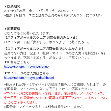
▼投票期間
2017年4月28日（金）～5月9日（火）23:59まで
※投票は月額コースにご登録の会員のみ可能(1アカウントにつき1票)
▼応募資格
どなたでもご応募いただけます。
【スフィアポータルスクエア 月額会員のみなさま】
ログイン後、下記「参加する」ボタンよりご応募ください。
【スフィアポータルスクエア月額会員でないみなさま】
会員でない方は下記よりID登録・マイページのご入力（無料登録）を行
ったうえで、下記「参加する」ボタンよりご応募ください。
▼ID登録はこちら
https://sphere.m-rayn.jp/signup
▼マイページのご入力はこちら
https://sphere.m-rayn.jp/dashboard
※採用された方へはマイページの登録情報を元にご連絡いたします。必
ずID登録、マイページの入力を完了してからご応募ください。
※マイページにて必要情報（名前、住所、電話番号、メールアドレス、
生年月日）
の登録がない方のご応募は選定不可といたしますので、あら
かじめご了承ください。
※ID登録、マイページ入力には料金は発生いたしません。