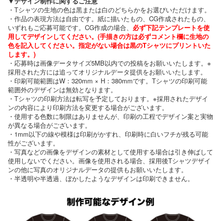
▼デザイン制作に関するご注意
・Tシャツの生地の色は黒または白のどちらかをお選びいただけます。
・作品の表現方法は自由です。紙に描いたもの、CG作成されたもの、
いずれもご応募可能です。CG作成の場合、
必ず下記テンプレートを使
用してデザインしてください。(手描きの方は必ずコメント欄に生地の
色を記入してください。指定がない場合は黒のTシャツにプリントいた
します。)
・応募時は画像データサイズ5MB以内での投稿をお願いいたします。※
採用された方には追ってオリジナルデータ提供をお願いいたします。
・印刷可能範囲はW：320mm × H：380mmです。Tシャツの印刷可能
範囲外のデザインは無効となります。
・Tシャツの印刷方法は転写を予定しております。※採用されたデザイ
ンの内容により印刷方法を変更する場合がございます。
・使用する色数に制限はありませんが、印刷の工程でデザイン案と実物
が異なる場合がございます。
・1mm以下の線や模様は印刷がかすれ、印刷時に白いフチが残る可能
性がございます。
・写真などの画像をデザインの素材として使用する場合は引き伸ばして
使用しないでください。画像を使用される場合、採用後Tシャツデザイ
ンの他に写真のオリジナルデータの提供もお願いいたします。
・半透明や半透過、ぼかしたようなデザインは印刷できません。