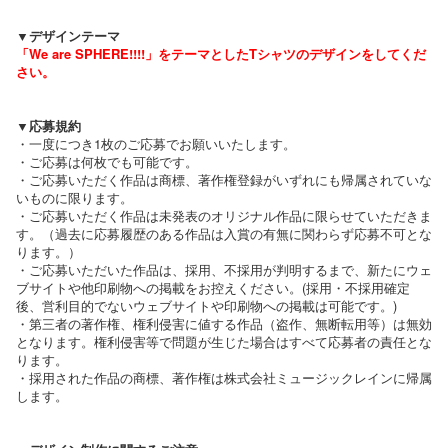
▼デザインテーマ
「We are SPHERE!!!!」をテーマとしたTシャツのデザインをしてくだ
さい。
▼応募規約
・一度につき1枚のご応募でお願いいたします。
・ご応募は何枚でも可能です。
・ご応募いただく作品は商標、著作権登録がいずれにも帰属されていな
いものに限ります。
・ご応募いただく作品は未発表のオリジナル作品に限らせていただきま
す。（過去に応募履歴のある作品は入賞の有無に関わらず応募不可とな
ります。）
・ご応募いただいた作品は、採用、不採用が判明するまで、新たにウェ
ブサイトや他印刷物への掲載をお控えください。(採用・不採用確定
後、営利目的でないウェブサイトや印刷物への掲載は可能です。)
・第三者の著作権、権利侵害に値する作品（盗作、無断転用等）は無効
となります。権利侵害等で問題が生じた場合はすべて応募者の責任とな
ります。
・採用された作品の商標、著作権は株式会社ミュージックレインに帰属
します。