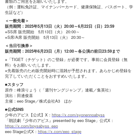
書類のご用意をお願いいたします。
（例：運転免許証、マイナンバーカード、健康保険証、パスポート、学
生証など）
＜一般先着＞
販売期間：2025年5月13日（火）20:00～6月22日（日）23:59
※SS席 販売開始 5月13日（火） 20:00～
※S席/A席 販売開始 5月13日（火） 20:30～
＜当日引換券＞
販売期間：2025年6月23日（月）12:00～各公演の前日23:59まで
※「TIGET（チゲット）のご登録」が必要です。事前に会員登録（無
料）をお願いいたします。
※先着販売のため販売開始時に混雑が予想されます。あらかじめ登録を
完了していただくことをおすすめいたします。
■スタッフ
原作：峰浪りょう（「週刊ヤングジャンプ」連載／集英社）
演出：田邊俊喜
主催：eeo Stage／株式会社A3 ほか
■公式SNS
少年のアビス【公式】X：
https://x.com/syonennoabyss
「朗読劇『少年のアビス』presented by eeo Stage」公式X：
https://x.com/boysabyss_eeo
eeo Stage公式X：
https://x.com/eeo_stage