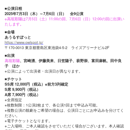
■公演日程
2025年7月3日（木）～7月6日（日） 全9公演
※高垣彩陽は7月5日（土）11:00の回、7月6日（日）12:00の回に出演い
たします。
■会場
あうるすぽっと
https://www.owlspot.jp/
〒170-0013 東京都豊島区東池袋4-5-2 ライズアリーナビル2F
■出演
高垣彩陽
、宮崎湧、伊藤美来、日笠陽子、萩野崇、富田麻帆、田中良
子 ほか
※公演によって出演者・出演日が異なります。
■チケット
SS席 12,000円（税込）※前方3列確定
S席 9,900円（税込）
A席 7,900円（税込）
※全席指定
※枚数制限：1公演2枚まで、各公演1回まで申込み可能。
※複数公演の観劇をご希望の場合は、公演日ごとにお申込みを分けてく
ださい。
※電子チケットとなります。
※ご入場時、ご本人確認をさせていただく場合がございます。本人確認