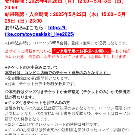
受付期間：2025年4月28日（月）12:00～5月18日（日）
23:59
結果確認・入金期間：2025年5月22日（木）15:00～5月
25日（日）23:00
お申込みはこちら：
https://l-
tike.com/toyosakiaki_live2025/
※お申込み時に「ローソンWEB会員」登録（無料）が必要になります。
当サイトに掲載されている
「ご来場予定のお客様へお願い」
をよくお読
みいただき、同意の上お申込みくださいますようお願い申し上げます。
■チケットのお申込みについて
本受付は、コンビニ店頭でのチケット発券のみとなります。
※発券開始は公演2週間前となります。
※別途、チケット発券手数料が必要です。
◇本先行はグッズ付きチケットか全席指定（チケットのみ）かで決済方
法が異なります。
●グッズ付きチケットをお申込みの方
当選された方の入金方法は店頭決済のみとなります。ローソン店頭での
お支払いとなり、代金支払い証明書をお受取り後、チケットはローソン
店頭での発券となります。
※コンビニ店頭でクレジットカードの使用は可能です。
※グッズのお引取りは代金支払い証明書を受け取ったコンビニ店舗での
お引替えのみとなります。