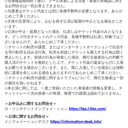
◇当落確認期間終了後の、メール未着による当選・落選の未確認に関す
るお問合せは一切お答えできません。
◇当選者はチケット代金とは別に各種手数料が必要となります。あらか
じめご了承ください。
◇天候や災害等により、止むを得ず公演が延期や中止となる場合がござ
います。
◇公演が中止・延期となった場合、払戻しはチケット代金のみとなりま
す。グッズ付きチケットのグッズ代金、各種手数料は払戻し対象ではご
ざいませんので、あらかじめご了承ください。
◇チケットの転売や譲渡、またはインターネットオークションで出品す
る等の転売を試みる行為、転売を前提にチケットを購入する行為は固く
禁止いたします。前述の行為が発覚した場合、興行主催者自らの判断で
購入済のチケットを無効とした上で、チケット代金の返金ならびに入場
をお断りする場合がございます。また、既に入場している場合には強制
的に退場を命じられる場合もありますのであらかじめご了承ください。
◇チケットの転売や譲渡に関するトラブルについて、興行主催者は一切
の責任を負いかねます。
◇本公演に関しては、一度ご登録いただいた来場者の情報を変更し、チ
ケットトレード含め他者への有償、無償での譲渡は認めておりません。
＜お申込みに関するお問合せ＞
ロ－ソンチケットインフォメ－ション
https://faq.l-tike.com/
＜公演に関するお問合せ＞
インフォメーションデスク
https://information-desk.info/