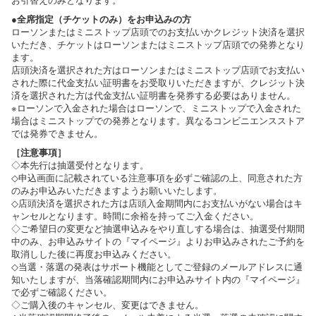
●全席指定（チケットのみ）をお申込みの方
ローソンまたはミニストップ店頭でのお支払いかクレジット決済を選択
いただき、チケットはローソンまたはミニストップ店頭での発券となり
ます。
店頭決済を選択された方はローソンまたはミニストップ店頭でお支払い
された際に代金支払い証明書をお受取りいただきますが、クレジット決
済を選択された方は代金支払い証明書を発券する必要はありません。
※ローソンで入金された場合はローソンで、ミニストップで入金された
場合はミニストップでの発券となります。異なるコンビニエンスストア
では発券できません。
［注意事項］
◇本先行は抽選受付となります。
◇申込画面に記載されている注意事項を必ずご確認の上、同意された方
のみお申込みいただきますようお願いいたします。
◇店頭決済を選択された方は店頭入金期間内にお支払いがない場合はキ
ャンセルとなります。時間に余裕を持ってご入金ください。
◇ご希望日の変更など抽選申込みをやり直しする場合は、抽選受付期間
中のみ、お申込みサイトの『マイページ』よりお申込みされたご予約を
取消しした後に再度お申込みください。
◇当選・落選の発表はサポート機能としてご登録のメールアドレスに通
知いたしますが、当落確認期間内にお申込みサイト内の『マイページ』
で必ずご確認ください。
◇ご購入後のキャンセル、変更はできません。