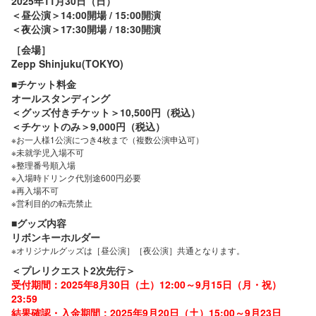
2025年11月30日（日）
＜昼公演＞14:00開場 / 15:00開演
＜夜公演＞17:30開場 / 18:30開演
［会場］
Zepp Shinjuku(TOKYO)
■チケット料金
オールスタンディング
＜グッズ付きチケット＞10,500円（税込）
＜チケットのみ＞9,000円（税込）
※お一人様1公演につき4枚まで（複数公演申込可）
※未就学児入場不可
※整理番号順入場
※入場時ドリンク代別途600円必要
※再入場不可
※営利目的の転売禁止
■グッズ内容
リボンキーホルダー
※オリジナルグッズは［昼公演］［夜公演］共通となります。
＜プレリクエスト2次先行＞
受付期間：2025年8月30日（土）12:00～9月15日（月・祝）
23:59
結果確認・入金期間：2025年9月20日（土）15:00～9月23日