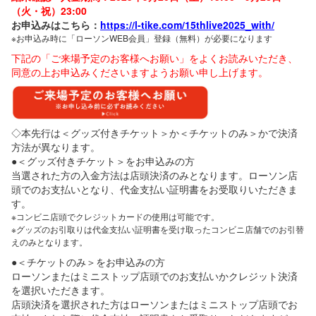
（火・祝）23:00
お申込みはこちら：
https://l-tike.com/15thlive2025_with/
※お申込み時に「ローソンWEB会員」登録（無料）が必要になります
下記の「ご来場予定のお客様へお願い」をよくお読みいただき、
同意の上お申込みくださいますようお願い申し上げます。
◇本先行は＜グッズ付きチケット＞か＜チケットのみ＞かで決済
方法が異なります。
●＜グッズ付きチケット＞をお申込みの方
当選された方の入金方法は店頭決済のみとなります。ローソン店
頭でのお支払いとなり、代金支払い証明書をお受取りいただきま
す。
※コンビニ店頭でクレジットカードの使用は可能です。
※グッズのお引取りは代金支払い証明書を受け取ったコンビニ店舗でのお引替
えのみとなります。
●＜チケットのみ＞をお申込みの方
ローソンまたはミニストップ店頭でのお支払いかクレジット決済
を選択いただきます。
店頭決済を選択された方はローソンまたはミニストップ店頭でお