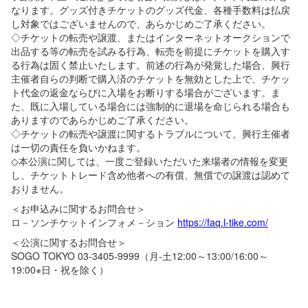
なります。グッズ付きチケットのグッズ代金、各種手数料は払戻
し対象ではございませんので、あらかじめご了承ください。
◇チケットの転売や譲渡、またはインターネットオークションで
出品する等の転売を試みる行為、転売を前提にチケットを購入す
る行為は固く禁止いたします。前述の行為が発覚した場合、興行
主催者自らの判断で購入済のチケットを無効とした上で、チケッ
ト代金の返金ならびに入場をお断りする場合がございます。ま
た、既に入場している場合には強制的に退場を命じられる場合も
ありますのであらかじめご了承ください。
◇チケットの転売や譲渡に関するトラブルについて、興行主催者
は一切の責任を負いかねます。
◇本公演に関しては、一度ご登録いただいた来場者の情報を変更
し、チケットトレード含め他者への有償、無償での譲渡は認めて
おりません。
＜お申込みに関するお問合せ＞
ロ－ソンチケットインフォメ－ション
https://faq.l-tike.com/
＜公演に関するお問合せ＞
SOGO TOKYO 03-3405-9999（月-土12:00～13:00/16:00～
19:00※日・祝を除く）