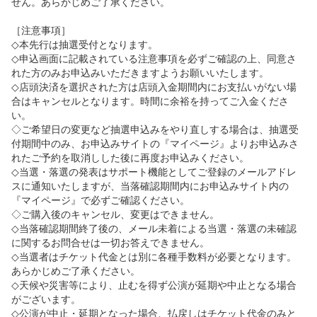
せん。あらかじめご了承ください。
［注意事項］
◇本先行は抽選受付となります。
◇申込画面に記載されている注意事項を必ずご確認の上、同意さ
れた方のみお申込みいただきますようお願いいたします。
◇店頭決済を選択された方は店頭入金期間内にお支払いがない場
合はキャンセルとなります。時間に余裕を持ってご入金くださ
い。
◇ご希望日の変更など抽選申込みをやり直しする場合は、抽選受
付期間中のみ、お申込みサイトの『マイページ』よりお申込みさ
れたご予約を取消しした後に再度お申込みください。
◇当選・落選の発表はサポート機能としてご登録のメールアドレ
スに通知いたしますが、当落確認期間内にお申込みサイト内の
『マイページ』で必ずご確認ください。
◇ご購入後のキャンセル、変更はできません。
◇当落確認期間終了後の、メール未着による当選・落選の未確認
に関するお問合せは一切お答えできません。
◇当選者はチケット代金とは別に各種手数料が必要となります。
あらかじめご了承ください。
◇天候や災害等により、止むを得ず公演が延期や中止となる場合
がございます。
◇公演が中止・延期となった場合、払戻しはチケット代金のみと