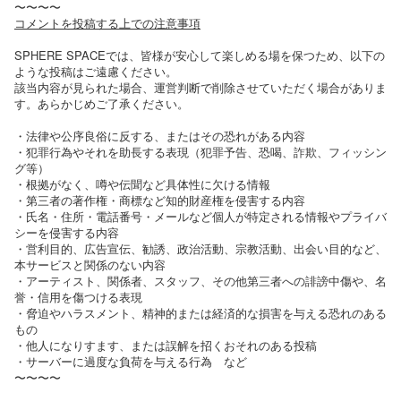
〜〜〜〜
コメントを投稿する上での注意事項
SPHERE SPACEでは、皆様が安心して楽しめる場を保つため、以下の
ような投稿はご遠慮ください。
該当内容が見られた場合、運営判断で削除させていただく場合がありま
す。あらかじめご了承ください。
・法律や公序良俗に反する、またはその恐れがある内容
・犯罪行為やそれを助長する表現（犯罪予告、恐喝、詐欺、フィッシン
グ等）
・根拠がなく、噂や伝聞など具体性に欠ける情報
・第三者の著作権・商標など知的財産権を侵害する内容
・氏名・住所・電話番号・メールなど個人が特定される情報やプライバ
シーを侵害する内容
・営利目的、広告宣伝、勧誘、政治活動、宗教活動、出会い目的など、
本サービスと関係のない内容
・アーティスト、関係者、スタッフ、その他第三者への誹謗中傷や、名
誉・信用を傷つける表現
・脅迫やハラスメント、精神的または経済的な損害を与える恐れのある
もの
・他人になりすます、または誤解を招くおそれのある投稿
・サーバーに過度な負荷を与える行為 など
〜〜〜〜