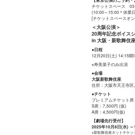
チケットスペース 03-32
(10:00～15:00＊休
[チケットスペースオンラ
＜大阪公演＞
20周年記念ボイスシ
in 大阪・新歌舞伎
●日程
12月20日(土) 14:15開
※寿美菜子のみ出演
●会場
大阪新歌舞伎座
住所：大阪市天王寺区上
●チケット
プレミアムチケット席：1
S席：7,500円 (仮)
A席：4,500円(仮)
【劇場先行受付】
2025年10月8日(水) ～
※新歌舞伎座ネットチケット