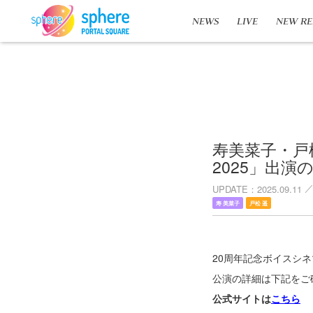
NEWS
LIVE
NEW RE
寿美菜子・戸
2025」出演
UPDATE
2025.09.11
寿 美菜子
戸松 遥
20周年記念ボイスシ
公演の詳細は下記をご
公式サイトは
こちら