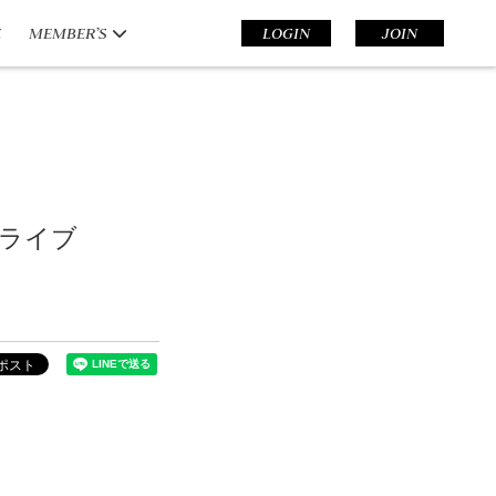
E
MEMBER’S
LOGIN
JOIN
演ライブ