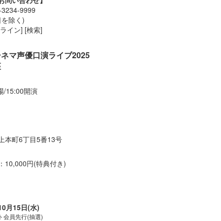
34-9999
業日を除く)
イン] [検索]
ネマ声優口演ライブ2025
座
場/15:00開演
本町6丁目5番13号
0,000円(特典付き)
10月15日(水)
会員先行(抽選)