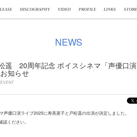
LEASE
DISCOGRAPHY
VIDEO
PROFILE
LINKS
STOR
NEWS
松遥 20周年記念 ボイスシネマ「声優口
のお知らせ
EVENT
ネマ声優口演ライブ2025に寿美菜子と戸松遥の出演が決定しました。
確認ください。