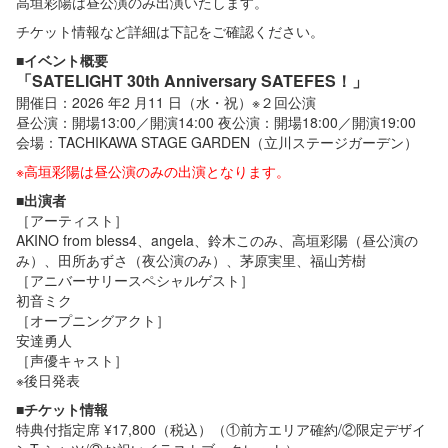
高垣彩陽は昼公演のみ出演いたします。
チケット情報など詳細は下記をご確認ください。
■イベント概要
「SATELIGHT 30th Anniversary SATEFES！」
開催日：2026 年2 月11 日（水・祝）※２回公演
昼公演：開場13:00／開演14:00 夜公演：開場18:00／開演19:00
会場：TACHIKAWA STAGE GARDEN（立川ステージガーデン）
※高垣彩陽は昼公演のみの出演となります。
■出演者
［アーティスト］
AKINO from bless4、angela、鈴木このみ、高垣彩陽（昼公演の
み）、田所あずさ（夜公演のみ）、茅原実里、福山芳樹
［アニバーサリースペシャルゲスト］
初音ミク
［オープニングアクト］
安達勇人
［声優キャスト］
※後日発表
■チケット情報
特典付指定席 ¥17,800（税込）（①前方エリア確約/②限定デザイ