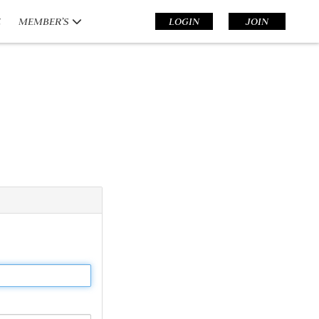
E
MEMBER’S
LOGIN
JOIN