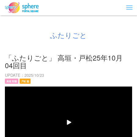
ふたりごと
「ふたりごと」 高垣・戸松25年10月
04回目
UPDATE
2025/10/23
高垣 彩陽
戸松 遥