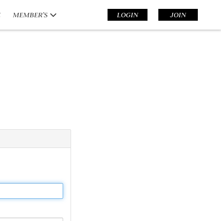
E
MEMBER’S
LOGIN
JOIN