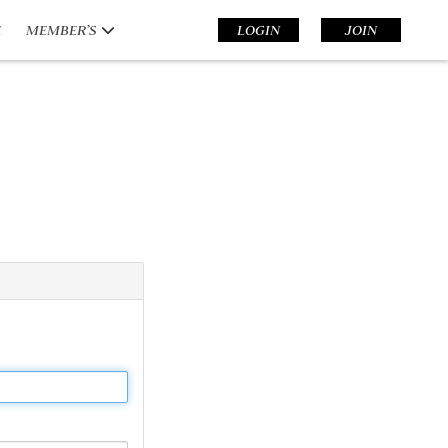
E
MEMBER’S
LOGIN
JOIN