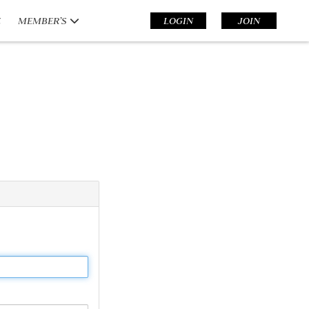
E
MEMBER’S
LOGIN
JOIN