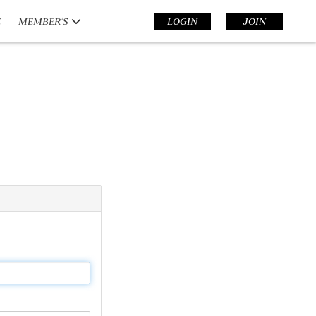
E
MEMBER’S
LOGIN
JOIN