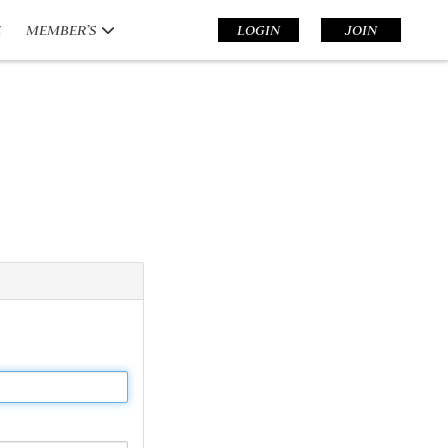
E
MEMBER’S
LOGIN
JOIN